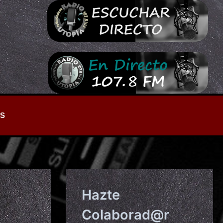
S
Hazte
Colaborad@r