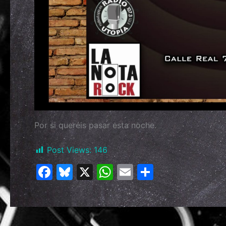
Por si queréis pasar esta noche.
Post Views:
146
F
Bl
X
W
E
C
a
u
h
m
o
c
e
at
ai
m
e
s
s
l
p