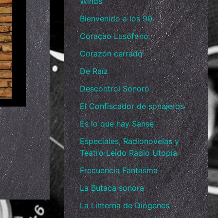
Winds
Bienvenido a los 90
Coraçao Lusófono
Corazón cerrado
De Raíz
Descontrol Sonoro
El Confiscador de sonajeros
Es lo que hay Sanse
Especiales, Radionovelas y
Teatro Leído Radio Utopía
Frecuencia Fantasma
La Butaca sonora
La Linterna de Diógenes