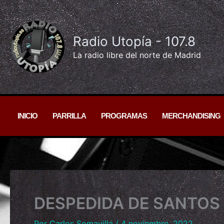
Ir
al
contenido
Radio Utopía - 107.8
La radio libre del norte de Madrid
INICIO
PARRILLA
PROGRAMAS
MERCHANDISING
DESPEDIDA DE SANTOS
Por
Carlos Somavilla
/
4 noviembre, 2022