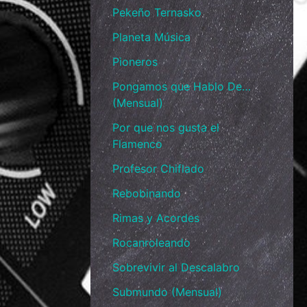
Pekeño Ternasko
Planeta Música
Pioneros
Pongamos que Hablo De…
(Mensual)
Por que nos gusta el
Flamenco
Profesor Chiflado
Rebobinando
Rimas y Acordes
Rocanroleando
Sobrevivir al Descalabro
Submundo (Mensual)