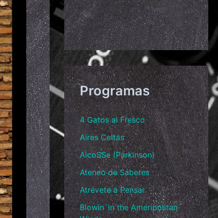
Programas
4 Gatos al Fresco
Aires Celtas
AlcoSSe (Párkinson)
Ateneo de Saberes
Atrévete a Pensar
Blowin´in the Ameripolitan