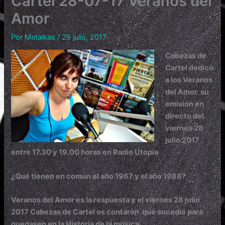
Cartel 28-07-17 Veranos del
Amor
Por
Metalkas
/
29 julio, 2017
Cabezas de
Cartel dedicò
a los Veranos
del Amor. su
emisión en
directo del
viernes 28
julio 2017
entre 17.30 y 19.00 horas en Radio Utopía
¿Qué tienen en común el año 1967 y el año 1988?
Veranos del Amor es la respuesta y el viernes 28 julio
2017 Cabezas de Cartel os contaron qué sucedió para
quedasen en la Hi
storia de la música.