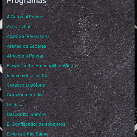
Programas
4 Gatos al Fresco
Aires Celtas
AlcoSSe (Párkinson)
Ateneo de Saberes
Atrévete a Pensar
Blowin´in the Ameripolitan Winds
Bienvenido a los 90
Coraçao Lusófono
Corazón cerrado
De Raíz
Descontrol Sonoro
El Confiscador de sonajeros
Es lo que hay Sanse