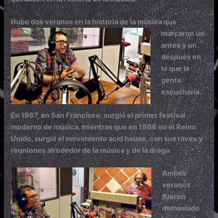
Hubo dos veranos
en la historia de la música que
marcaron un
antes y un
después en
lo que la
gente
escuch
aría.
En 1967, en San Francisco, surgió el primer festival
moderno de música, mientras que en 1988 en el Reino
U
nido, surgió
el movimiento acid house, con sus raves y
reuniones alrededor de la música y de la droga.
Ambos
veranos
fueron
demasiado