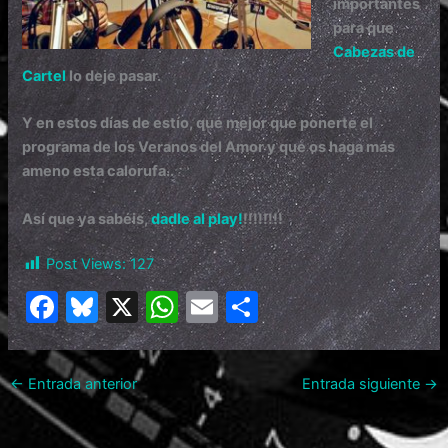
importantes
para que
Cabezas de
Cartel
lo deje pasar.
Y en estos días de estío, qué mejor que ponerte el
programa de los Veranos del Amor y que os haga más
ameno esta calorufa..
Así que ya sabéis,
dadle al play!
!!!!!!!!
Post Views:
127
F
Bl
X
W
E
C
a
u
h
m
o
c
e
at
ai
m
←
Entrada anterior
Entrada siguiente
→
e
s
s
l
p
b
k
A
ar