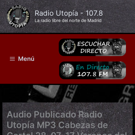
Ir
al
Radio Utopía - 107.8
contenido
La radio libre del norte de Madrid
Menú
Audio Publicado Radio
Utopía MP3 Cabezas de