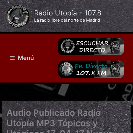
Ir
al
Radio Utopía - 107.8
contenido
La radio libre del norte de Madrid
Menú
Audio Publicado Radio
Utopía MP3 Tópicos y