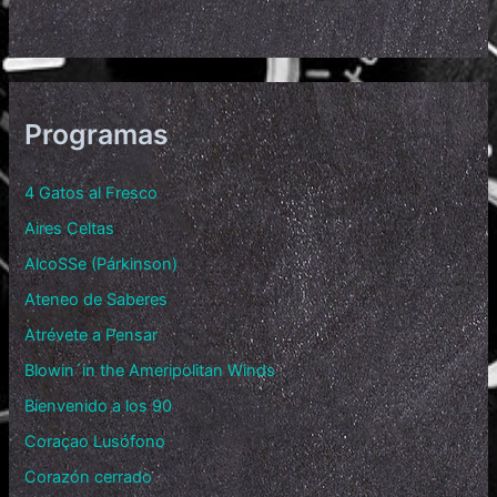
Programas
4 Gatos al Fresco
Aires Celtas
AlcoSSe (Párkinson)
Ateneo de Saberes
Atrévete a Pensar
Blowin´in the Ameripolitan Winds
Bienvenido a los 90
Coraçao Lusófono
Corazón cerrado