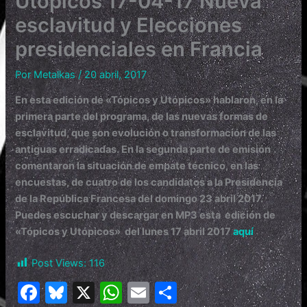
Utópicos 17-04-17 Nueva
esclavitud y Elecciones
presidenciales en Francia
Por
Metalkas
/
20 abril, 2017
En esta edición de «Tópicos y Utópicos» hablaron, en la
primera parte del programa, de las nuevas formas de
esclavitud, que son evolución o transformación de las
antiguas erradicadas. En la segunda parte de emisión
comentaron la situación de empate técnico, en las
encuestas, de cuatro de los candidatos a la Presidencia
de la República Francesa del domingo 23 abril 2017.
Puedes escuchar y descargar en MP3 esta edición de
«Tópicos y Utópicos» del lunes 17 abril 2017
aquí
Post Views:
116
F
Bl
X
W
E
C