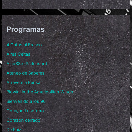
Programas
4 Gatos al Fresco
Aires Celtas
AlcoSSe (Párkinson)
Ateneo de Saberes
Atrévete a Pensar
Blowin´in the Ameripolitan Winds
Bienvenido a los 90
Coraçao Lusófono
Corazón cerrado
De Raíz