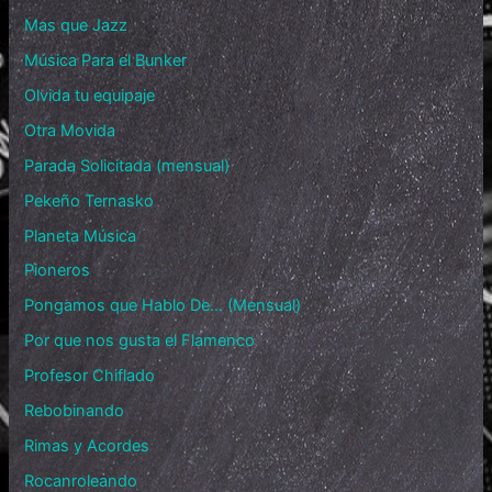
Mas que Jazz
Música Para el Bunker
Olvida tu equipaje
Otra Movida
Parada Solicitada (mensual)
Pekeño Ternasko
Planeta Música
Pioneros
Pongamos que Hablo De… (Mensual)
Por que nos gusta el Flamenco
Profesor Chiflado
Rebobinando
Rimas y Acordes
Rocanroleando