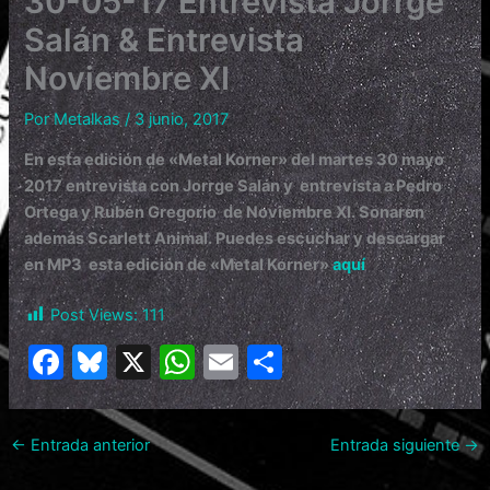
30-05-17 Entrevista Jorrge
Salán & Entrevista
Noviembre XI
Por
Metalkas
/
3 junio, 2017
En esta edición de «Metal Korner» del martes 30 mayo
2017 entrevista con Jorrge Salán y entrevista a Pedro
Ortega y Rubén Gregorio de Noviembre XI. Sonaron
además Scarlett Animal. Puedes escuchar y descargar
en MP3 esta edición de «Metal Korner»
aquí
Post Views:
111
F
Bl
X
W
E
C
a
u
h
m
o
c
e
at
ai
m
←
Entrada anterior
Entrada siguiente
→
e
s
s
l
p