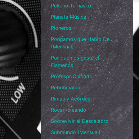
Pekeño Ternasko
Planeta Música
Pioneros
Pongamos que Hablo De…
(Mensual)
Por que nos gusta el
Flamenco
Profesor Chiflado
Rebobinando
Rimas y Acordes
Rocanroleando
Sobrevivir al Descalabro
Submundo (Mensual)