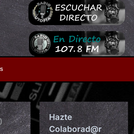
S
Hazte
0
Colaborad@r