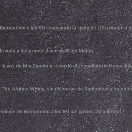
Bienvenido a los 90 repasando la visita de U2 a nuestro p
irvana y del primer disco de Blind Melon.
 la voz de Mia Zapata y recordó el recopilatorio Home Ali
y The Afghan Whigs, sin olvidarse de Radiohead y su pol
edición de Bienvenido a los 90 del jueves 20 julio 2017