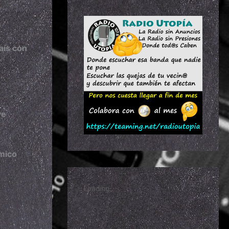
aís con
ve
émico