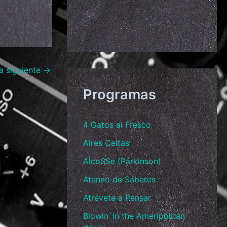
a siguiente
→
Programas
4 Gatos al Fresco
Aires Celtas
AlcoSSe (Párkinson)
Ateneo de Saberes
Atrévete a Pensar
Blowin´in the Ameripolitan