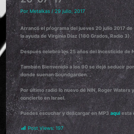
Por
Metalkas
/
29 julio, 2017
Arrancó el programa del jueves 20 julio 2017 de 
la ayuda de Virginia Díaz (180 Grados, Radio 3).
Después celebró los 25 años del Incesticide de N
También Bienvenido a los 90 se dejó seducir por
donde suenan Soundgarden.
Por último radió lo nuevo de NIN, Roger Waters 
concierto en Israel.
Puedes escuchar y descargar en MP3
aqui
esta 
Post Views:
197