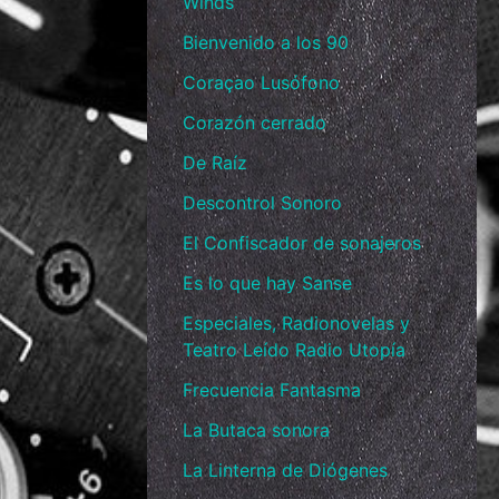
Winds
Bienvenido a los 90
Coraçao Lusófono
Corazón cerrado
De Raíz
Descontrol Sonoro
El Confiscador de sonajeros
Es lo que hay Sanse
Especiales, Radionovelas y
Teatro Leído Radio Utopía
Frecuencia Fantasma
La Butaca sonora
La Linterna de Diógenes