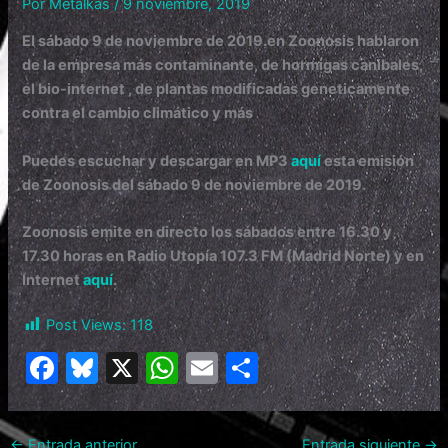
Por
Metalkas
/
9 noviembre, 2019
El sábado 9 de noviembre de 2019.en Zoonosis hablaron
de la empresa más contaminante, de hormigas canibales,
el bio-internet , de plantas modificadas geneticamente
contra el cambio climático y más
Puedes escuchar y descargar en MP3
aquí
esta emisión
de Zoonosis del sábado 9 de noviembre de 2019.
Zoonosis
emite en directo los sábados entre 16.30 y
17.30 horas en Radio Utopía 107.3 FM (Madrid Norte) y en
Internet
aquí
.
Post Views:
118
F
Bl
X
W
E
C
a
u
h
m
o
c
e
at
ai
m
←
Entrada anterior
Entrada siguiente
→