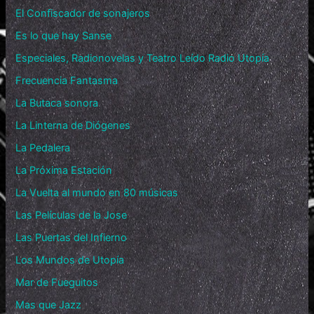
El Confiscador de sonajeros
Es lo que hay Sanse
Especiales, Radionovelas y Teatro Leído Radio Utopía
Frecuencia Fantasma
La Butaca sonora
La Linterna de Diógenes
La Pedalera
La Próxima Estación
La Vuelta al mundo en 80 músicas
Las Películas de la Jose
Las Puertas del Infierno
Los Mundos de Utopía
Mar de Fueguitos
Mas que Jazz