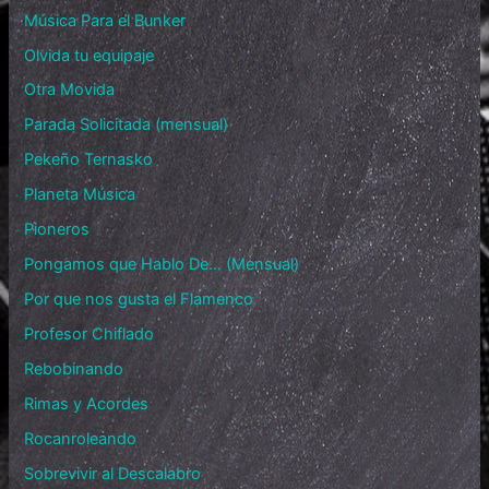
Música Para el Bunker
Olvida tu equipaje
Otra Movida
Parada Solicitada (mensual)
Pekeño Ternasko
Planeta Música
Pioneros
Pongamos que Hablo De… (Mensual)
Por que nos gusta el Flamenco
Profesor Chiflado
Rebobinando
Rimas y Acordes
Rocanroleando
Sobrevivir al Descalabro