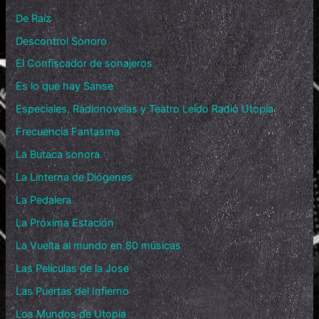
De Raíz
Descontrol Sonoro
El Confiscador de sonajeros
Es lo que hay Sanse
Especiales, Radionovelas y Teatro Leído Radio Utopía
Frecuencia Fantasma
La Butaca sonora
La Linterna de Diógenes
La Pedalera
La Próxima Estación
La Vuelta al mundo en 80 músicas
Las Películas de la Jose
Las Puertas del Infierno
Los Mundos de Utopía