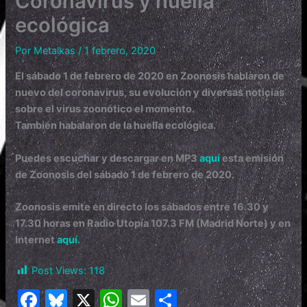
Coronavirus y huella
ecológica
Por
Metalkas
/
1 febrero, 2020
El sábado 1 de febrero de 2020 en Zoonosis hablaron de
nuevo del coronavirus, su evolución y diversas noticias
sobre el virus zoonótico el momento.
También habalaron de la huella ecológica.
Puedes escuchar y descargar en MP3
aquí
esta emisión
de Zoonosis del sábado 1 de febrero de 2020.
Zoonosis
emite en directo los sábados entre 16.30 y
17.30 horas en Radio Utopía 107.3 FM (Madrid Norte) y en
Internet
aquí
.
Post Views:
118
F
Bl
X
W
E
C