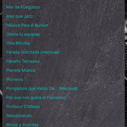
Mar de Fueguitos
Mas que Jazz
Música Para el Bunker
Olvida tu equipaje
Otra Movida
Parada Solicitada (mensual)
Pekeño Ternasko
Planeta Música
Pioneros
Pongamos que Hablo De… (Mensual)
Por que nos gusta el Flamenco
Profesor Chiflado
Rebobinando
Rimas y Acordes