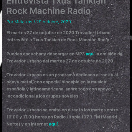
Entrevista Txus Tankian
Rock Machine Radio
Por
Metalkas
/
29 octubre, 2020
El
martes 27 de octubre de 2020 Trovador Urbano
entrevistó a Txus Tankian de Rock Machine Radio
Puedes escuchar y descargar en MP3
aquí
la emisión de
Trovador Urbano
del
martes 27 de octubre de 2020
Trovador Urbano es un programa dedicado al rock y al
heavy metal, con especial hincapie en la musica
española y latinoamericana, sobre todo con apoyo
incondicional a los grupos noveles.
Trovador Urbano se emite en directo los martes entre
16.00 y 17.00 horas en Radio Utopía 107.3 FM (Madrid
Norte) y en Internet
aquí
.