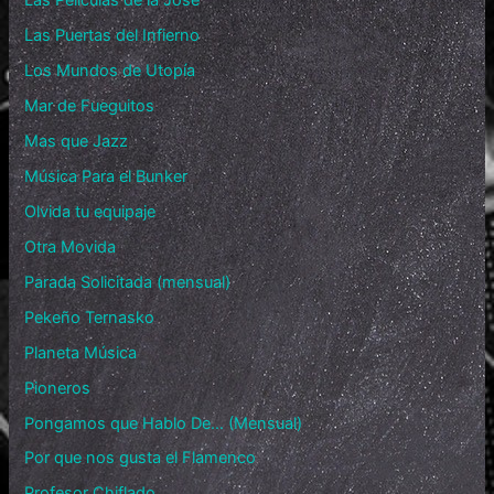
Las Películas de la Jose
Las Puertas del Infierno
Los Mundos de Utopía
Mar de Fueguitos
Mas que Jazz
Música Para el Bunker
Olvida tu equipaje
Otra Movida
Parada Solicitada (mensual)
Pekeño Ternasko
Planeta Música
Pioneros
Pongamos que Hablo De… (Mensual)
Por que nos gusta el Flamenco
Profesor Chiflado