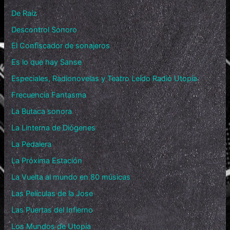
De Raíz
Descontrol Sonoro
El Confiscador de sonajeros
Es lo que hay Sanse
Especiales, Radionovelas y Teatro Leído Radio Utopía
Frecuencia Fantasma
La Butaca sonora
La Linterna de Diógenes
La Pedalera
La Próxima Estación
La Vuelta al mundo en 80 músicas
Las Películas de la Jose
Las Puertas del Infierno
Los Mundos de Utopía