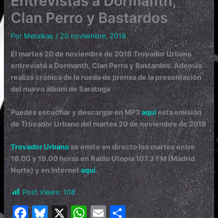
Entrevistas a Dormanth,
Clan Perro y Bastardos
Por
Metalkas
/
20 noviembre, 2018
El martes 20 de noviembre de 2018 Trovador Urbano
entrevistó a Dormanth, Clan Perro y Bastardos. Además
realizó crónica de la rueda de prensa de la presentación
del nuevo álbum de Saratoga
Puedes escuchar y descargar en MP3
aquí
esta emisión
de Trovador Urbano del
martes 20 de noviembre de 2018
Trovador Urbano
se emite en directo los martes entre
16.00 y 19.00 horas en Radio Utopía 107.3 FM (Madrid
Norte) y en Internet
aquí
.
Post Views:
108
F
Bl
X
W
E
C