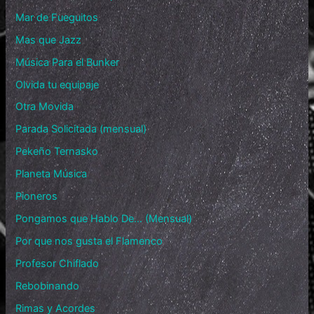
Mar de Fueguitos
Mas que Jazz
Música Para el Bunker
Olvida tu equipaje
Otra Movida
Parada Solicitada (mensual)
Pekeño Ternasko
Planeta Música
Pioneros
Pongamos que Hablo De… (Mensual)
Por que nos gusta el Flamenco
Profesor Chiflado
Rebobinando
Rimas y Acordes