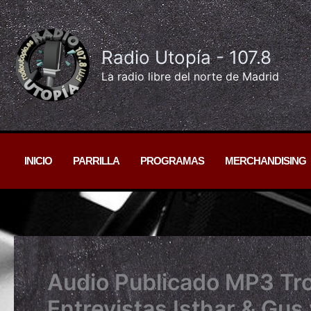
Ir
al
contenido
Radio Utopía - 107.8
La radio libre del norte de Madrid
INICIO
PARRILLA
PROGRAMAS
MERCHANDISING
Audio Publicado MP3 Tr
Entrevistas Isthar & Gus