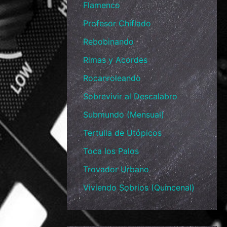
Flamenco
Profesor Chiflado
Rebobinando
Rimas y Acordes
Rocanroleando
Sobrevivir al Descalabro
Submundo (Mensual)
Tertulia de Utópicos
Toca los Palos
Trovador Urbano
Viviendo Sobrios (Quincenal)