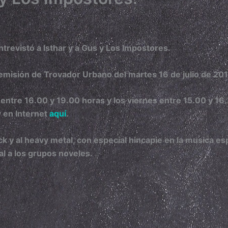
ntrevistó a
Isthar
y a
Gus y Los Impostores.
emisión de Trovador Urbano del martes 16 de julio de 201
entre 16.00 y 19.00 horas y los viernes entre 15.00 y 16
 en Internet
aquí
.
 y al heavy metal, con especial hincapie en la musica es
al a los grupos noveles.