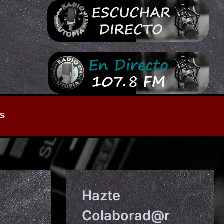
S
Hazte
Colaborad@r