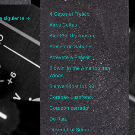
4 Gatos al Fresco
a siguiente
→
Aires Celtas
AlcoSSe (Párkinson)
Ateneo de Saberes
Atrévete a Pensar
Blowin´in the Ameripolitan
Winds
Bienvenido a los 90
Coraçao Lusófono
Corazón cerrado
De Raíz
Descontrol Sonoro