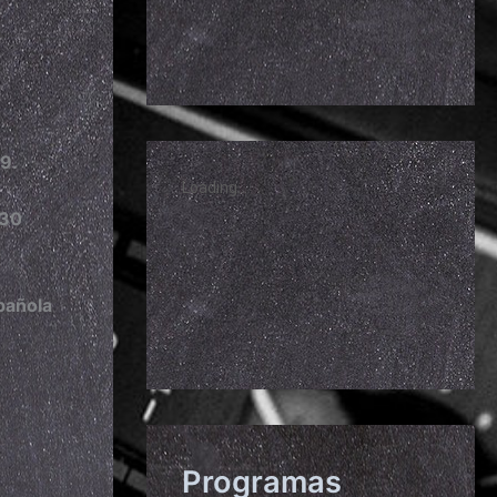
9.
.30
pañola
Programas