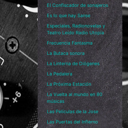
El Confiscador de sonajeros
Es lo que hay Sanse
Especiales, Radionovelas y
Teatro Leído Radio Utopía
Frecuencia Fantasma
La Butaca sonora
La Linterna de Diógenes
La Pedalera
La Próxima Estación
La Vuelta al mundo en 80
músicas
Las Películas de la Jose
Las Puertas del Infierno