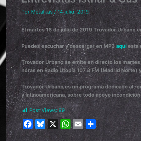
Por
Metalkas
/
14 julio, 2019
El martes 16 de julio de 2019 Trovador Urbano e
Puedes escuchar y descargar en MP3
aquí
esta 
Trovador Urbano se emite en directo los martes 
horas en Radio Utopía 107.3 FM (Madrid Norte) y
Trovador Urbano es un programa dedicado al rock
y latinoamericana, sobre todo apoyo incondicion
Post Views:
99
F
Bl
X
W
E
C
a
u
h
m
o