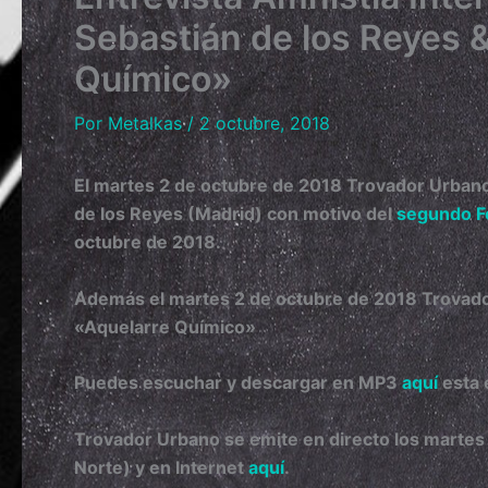
Sebastián de los Reyes &
Químico»
Por
Metalkas
/
2 octubre, 2018
El martes 2 de octubre de 2018 Trovador Urbano
de los Reyes (Madrid) con motivo del
segundo F
octubre de 2018.
Además el martes 2 de octubre de 2018 Trovado
«Aquelarre Químico»
Puedes escuchar y descargar en MP3
aquí
esta 
Trovador Urbano se emite en directo los martes
Norte) y en Internet
aquí
.