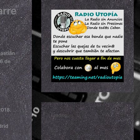
arre
astián
 6 de
m
2018.
drid