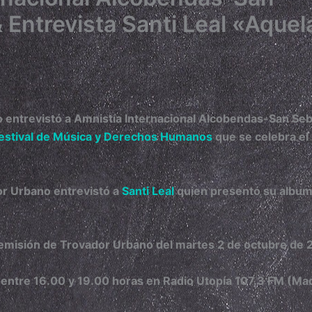
 Entrevista Santi Leal «Aquel
 entrevistó a
Amnistía Internacional Alcobendas-San Seb
estival de Música y Derechos Humanos
que se celebra el
r Urbano entrevistó a
Santi Leal
quien presentó su albu
emisión de Trovador Urbano del martes 2 de octubre de 
 entre 16.00 y 19.00 horas en Radio Utopía 107.3 FM (Ma