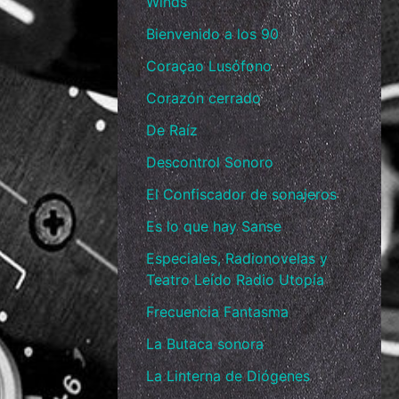
Winds
Bienvenido a los 90
Coraçao Lusófono
Corazón cerrado
De Raíz
Descontrol Sonoro
El Confiscador de sonajeros
Es lo que hay Sanse
Especiales, Radionovelas y
Teatro Leído Radio Utopía
Frecuencia Fantasma
La Butaca sonora
La Linterna de Diógenes