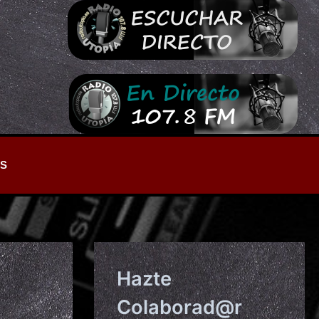
S
Hazte
Colaborad@r