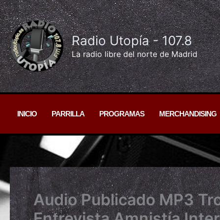
Ir
al
contenido
Radio Utopía - 107.8
La radio libre del norte de Madrid
INICIO
PARRILLA
PROGRAMAS
MERCHANDISING
Audio Publicado MP3 Tr
Entrevista Amnistía Int