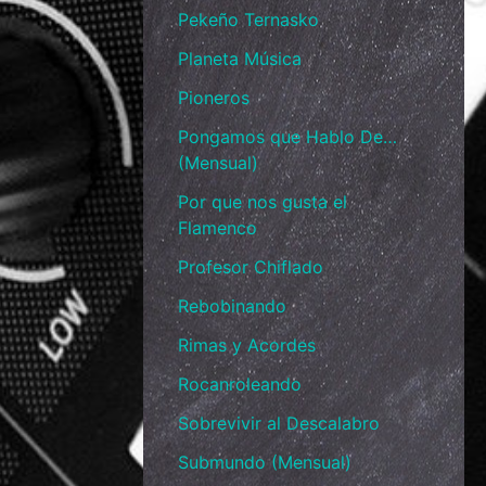
Pekeño Ternasko
Planeta Música
Pioneros
Pongamos que Hablo De…
(Mensual)
Por que nos gusta el
Flamenco
Profesor Chiflado
Rebobinando
Rimas y Acordes
Rocanroleando
Sobrevivir al Descalabro
Submundo (Mensual)