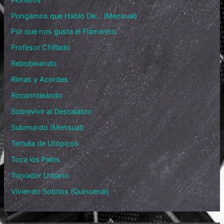
Pongamos que Hablo De… (Mensual)
Por que nos gusta el Flamenco
Profesor Chiflado
Rebobinando
Rimas y Acordes
Rocanroleando
Sobrevivir al Descalabro
Submundo (Mensual)
Tertulia de Utópicos
Toca los Palos
Trovador Urbano
Viviendo Sobrios (Quincenal)