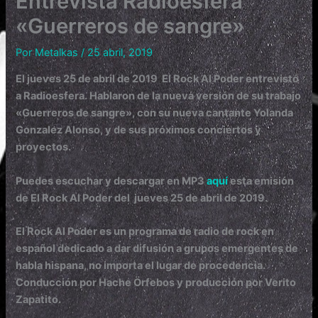
Entrevista Radioesfera
«Guerreros de sangre»
Por
Metalkas
/
25 abril, 2019
E
l jueves 25 de abril de 2019 El Rock Al Poder entrevistó
a Radioesfera. Hablaron de la nueva versión de su trabajo
«Guerreros de sangre», con su nueva cantante Yolanda
Gonzalez Alonso, y de sus próximos conciertos y
proyectos.
Puedes escuchar y descargar en MP3
aquí
esta emisión
de El Rock Al Poder del jueves 25 de abril de 2019.
El Rock Al Poder es un programa de radio de rock en
español dedicado a dar difusión a grupos emergentes de
habla hispana, no importa el lugar de procedencia.
Conducción por Hache Örfebos y producción por Verito
Zapatito.