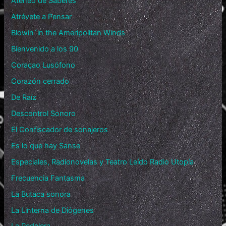
Ateneo de Saberes
Atrévete a Pensar
Blowin´in the Ameripolitan Winds
Bienvenido a los 90
Coraçao Lusófono
Corazón cerrado
De Raíz
Descontrol Sonoro
El Confiscador de sonajeros
Es lo que hay Sanse
Especiales, Radionovelas y Teatro Leído Radio Utopía
Frecuencia Fantasma
La Butaca sonora
La Linterna de Diógenes