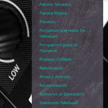
Pekeño Ternasko
Planeta Música
Pioneros
Pongamos que Hablo De…
(Mensual)
Por que nos gusta el
Flamenco
Profesor Chiflado
Rebobinando
Rimas y Acordes
Rocanroleando
Sobrevivir al Descalabro
Submundo (Mensual)