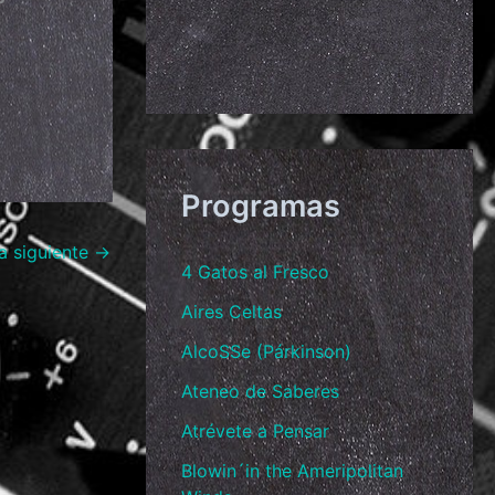
Programas
a siguiente
→
4 Gatos al Fresco
Aires Celtas
AlcoSSe (Párkinson)
Ateneo de Saberes
Atrévete a Pensar
Blowin´in the Ameripolitan