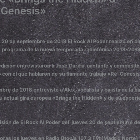
-Genesis»
s 20 de septiembre de 2018 El Rock Al Poder realizó en di
r programa de la nueva temporada radiofónica 2018-2019
edición entrevistaron a Jose García, cantante y composito
 con el que hablaron de su flamante trabajo «Re-Genesi
re de 2018 entrevistó a Alex, vocalista y bajista de la b
 actual gira europea «Brings the Hidden» y de su experi
isión de El Rock Al Poder del
jueves 20 de septiembre de
horas los jueves en Radio Utopía 107.3 FM (Madrid Norte) 