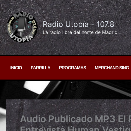
Ir
al
contenido
Radio Utopía - 107.8
La radio libre del norte de Madrid
INICIO
PARRILLA
PROGRAMAS
MERCHANDISING
Audio Publicado MP3 El 
Entrevista Human Vestig