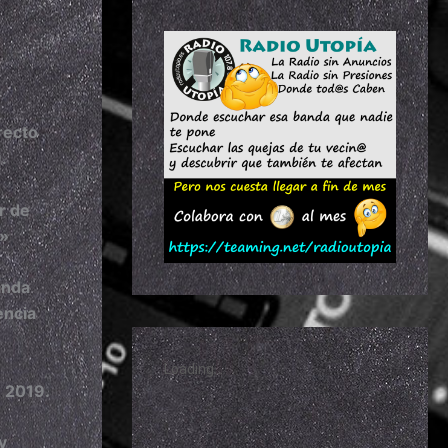
recto
.
r de
s»
anda
encia
 2019.
y