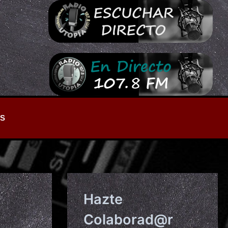
S
Hazte
Colaborad@r