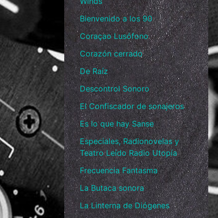
Winds
Bienvenido a los 90
Coraçao Lusófono
Corazón cerrado
De Raíz
Descontrol Sonoro
El Confiscador de sonajeros
Es lo que hay Sanse
Especiales, Radionovelas y
Teatro Leído Radio Utopía
Frecuencia Fantasma
La Butaca sonora
La Linterna de Diógenes