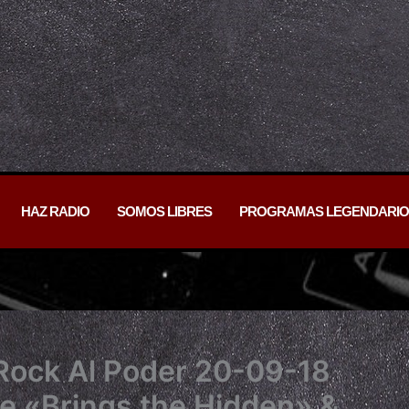
HAZ RADIO
SOMOS LIBRES
PROGRAMAS LEGENDARIO
Rock Al Poder 20-09-18
e «Brings the Hidden» &