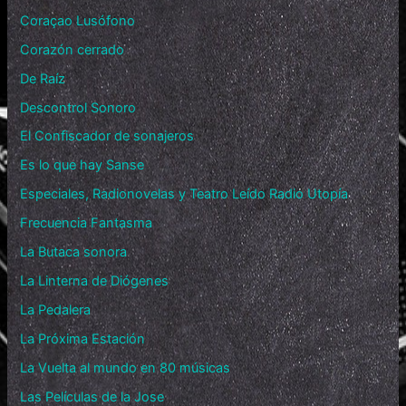
Coraçao Lusófono
Corazón cerrado
De Raíz
Descontrol Sonoro
El Confiscador de sonajeros
Es lo que hay Sanse
Especiales, Radionovelas y Teatro Leído Radio Utopía
Frecuencia Fantasma
La Butaca sonora
La Linterna de Diógenes
La Pedalera
La Próxima Estación
La Vuelta al mundo en 80 músicas
Las Películas de la Jose