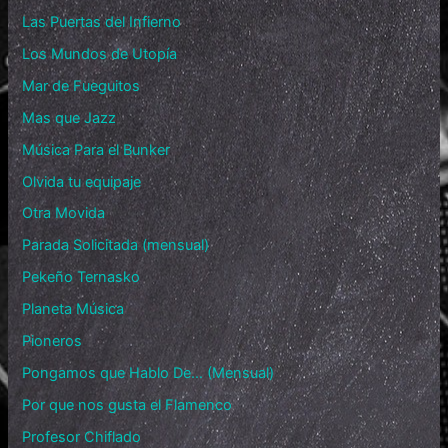
Las Puertas del Infierno
Los Mundos de Utopía
Mar de Fueguitos
Mas que Jazz
Música Para el Bunker
Olvida tu equipaje
Otra Movida
Parada Solicitada (mensual)
Pekeño Ternasko
Planeta Música
Pioneros
Pongamos que Hablo De… (Mensual)
Por que nos gusta el Flamenco
Profesor Chiflado