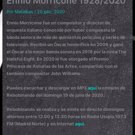
Ennio Morricone 1928/2020
Por
Metalkas
/
20 julio, 2020
Ennio Morricone fue un compositor y director de
orquesta italiano conocido por haber compuesto la
banda sonora de más de quinientas películas y series de
televisión. Recibió un Óscar honorífico en 2006 y ganó
el Óscar a la mejor banda sonora en 2016 por la cinta The
Hateful Eight. En 2020 le fue otorgado el Premio
Princesa de Asturias de las Artes, compartido con el
también compositor John Williams
Puedes escuchar y descargar en MP3
aquí
la emisión de
Rebobinando del domingo 19 de julio de 2020.
Rebobinando
se realiza y se emite en directo domingos
alternos entre 12.00 y 13.30 horas en Radio Utopía 107.3
FM (Madrid Norte) y en Internet
aquí
.