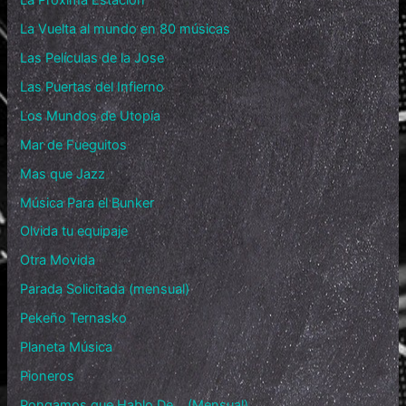
La Vuelta al mundo en 80 músicas
Las Películas de la Jose
Las Puertas del Infierno
Los Mundos de Utopía
Mar de Fueguitos
Mas que Jazz
Música Para el Bunker
Olvida tu equipaje
Otra Movida
Parada Solicitada (mensual)
Pekeño Ternasko
Planeta Música
Pioneros
Pongamos que Hablo De… (Mensual)