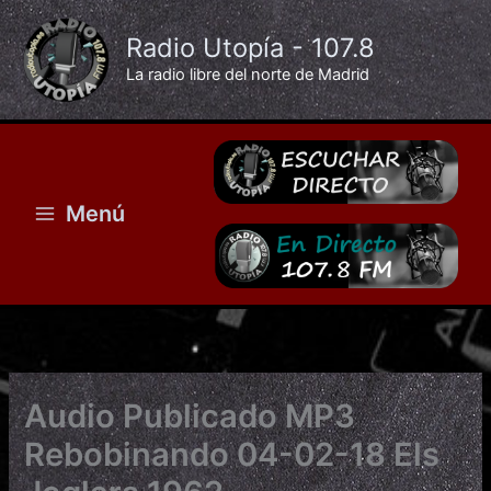
Ir
al
Radio Utopía - 107.8
contenido
La radio libre del norte de Madrid
Menú
Audio Publicado MP3
Rebobinando 04-02-18 Els