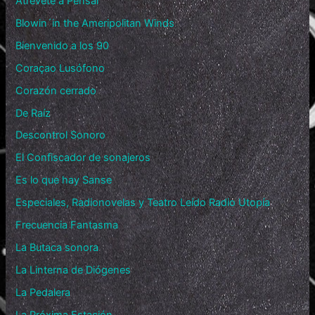
Atrévete a Pensar
Blowin´in the Ameripolitan Winds
Bienvenido a los 90
Coraçao Lusófono
Corazón cerrado
De Raíz
Descontrol Sonoro
El Confiscador de sonajeros
Es lo que hay Sanse
Especiales, Radionovelas y Teatro Leído Radio Utopía
Frecuencia Fantasma
La Butaca sonora
La Linterna de Diógenes
La Pedalera
La Próxima Estación