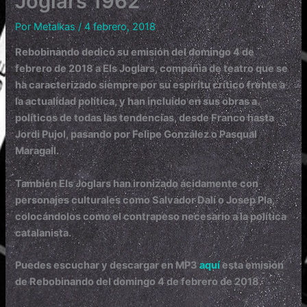
Joglars 1962
Por
Metalkas
/
4 febrero, 2018
Rebobinando dedicó su emisión del domingo 4 de
febrero de 2018 a Els Joglars, compañia de teatro que se
ha caracterizado siempre por su espíritu crítico frente a
la actualidad política, y han incluido en sus obras a
políticos de todas las tendencias, desde Franco hasta
Jordi Pujol, pasando por Felipe González o Pasqual
Maragall.
También Els Joglars han ironizado ácidamente con
personajes culturales como Salvador Dalí o Josep Pla,
colocándolos como el contrapeso necesario a la política
catalanista.
Puedes escuchar y descargar en MP3
aquí
esta emisión
de Rebobinando del domingo 4 de febrero de 2018.