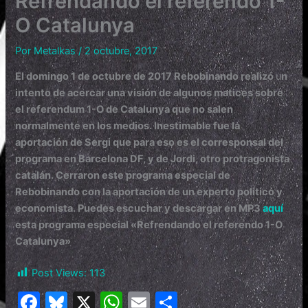
Refrendando el referendo 1-
O Catalunya
Por
Metalkas
/
2 octubre, 2017
El domingo 1 de octubre de 2017 Rebobinando realizó
u
n
intento de acercar una visión de algunos matices sobre
el referendum 1-O de Catalunya que no salen
normalmente en los medios. Inestimable fue la
aportación de Sergi que para eso es el corresponsal del
programa en Barcelona DF, y de Jordi, otro protragonista
catalán. Cerraron este programa especial de
Rebobinando con la aportación de un experto político y
economista. Puedes escuchar y descargar en MP3
aquí
esta programa especial «Refrendando el referendo 1-O
Catalunya»
Post Views:
113
F
Bl
X
W
E
C