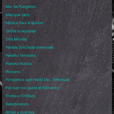
Mar de Fueguitos
Mas que Jazz
Música Para el Bunker
Olvida tu equipaje
Otra Movida
Parada Solicitada (mensual)
Pekeño Ternasko
Planeta Música
Pioneros
Pongamos que Hablo De… (Mensual)
Por que nos gusta el Flamenco
Profesor Chiflado
Rebobinando
Rimas y Acordes