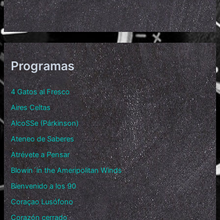
Programas
4 Gatos al Fresco
Aires Celtas
AlcoSSe (Párkinson)
Ateneo de Saberes
Atrévete a Pensar
Blowin´in the Ameripolitan Winds
Bienvenido a los 90
Coraçao Lusófono
Corazón cerrado