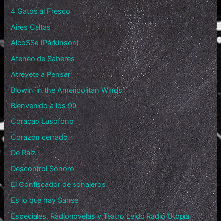
4 Gatos al Fresco
Aires Celtas
AlcoSSe (Párkinson)
Ateneo de Saberes
Atrévete a Pensar
Blowin´in the Ameripolitan Winds
Bienvenido a los 90
Coraçao Lusófono
Corazón cerrado
De Raíz
Descontrol Sonoro
El Confiscador de sonajeros
Es lo que hay Sanse
Especiales, Radionovelas y Teatro Leído Radio Utopía