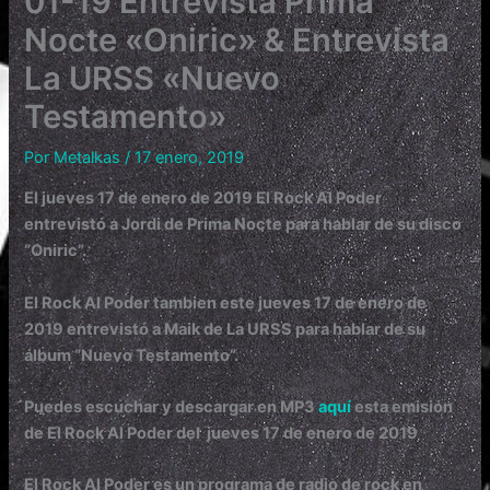
01-19 Entrevista Prima
Nocte «Oniric» & Entrevista
La URSS «Nuevo
Testamento»
Por
Metalkas
/
17 enero, 2019
E
l jueves 17 de enero de 2019 El Rock Al Poder
entrevistó a Jordi de
Prima Nocte para hablar de su disco
“Oniric”.
El Rock Al Poder tambien este jueves 17 de enero de
2019 entrevistó a Maik de La URSS para hablar de su
álbum
“Nuevo Testamento”.
Puedes escuchar y descargar en MP3
aquí
esta emisión
de El Rock Al Poder del jueves 17 de enero de 2019
El Rock Al Poder es un programa de radio de rock en