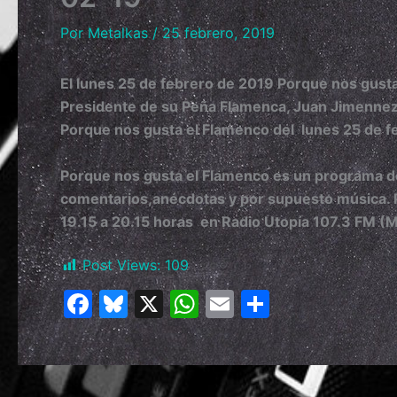
Por
Metalkas
/
25 febrero, 2019
El lunes 25 de febrero de 2019 Porque nos gusta 
Presidente de su Peña Flamenca, Juan Jimenne
Porque nos gusta el Flamenco del lunes 25 de f
Porque nos gusta el Flamenco es un programa ded
comentarios,anécdotas y por supuesto música. 
19.15 a 20.15 horas en Radio Utopía 107.3 FM (
Post Views:
109
F
Bl
X
W
E
C
a
u
h
m
o
c
e
at
ai
m
e
s
s
l
p