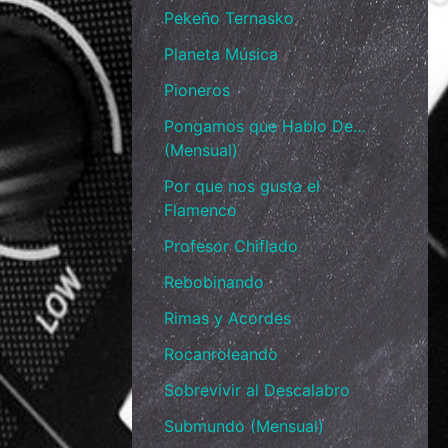
Pekeño Ternasko
Planeta Música
Pioneros
Pongamos que Hablo De…
(Mensual)
Por que nos gusta el
Flamenco
Profesor Chiflado
Rebobinando
Rimas y Acordes
Rocanroleando
Sobrevivir al Descalabro
Submundo (Mensual)