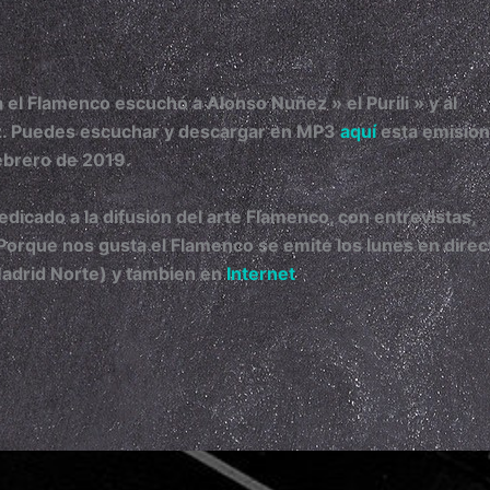
el Flamenco escuchó a Alonso Nuñez » el Purili » y al
z. Puedes escuchar y descargar en MP3
aquí
esta emisión
ebrero de 2019.
icado a la difusión del arte Flamenco, con entrevistas,
Porque nos gusta el Flamenco s
e emite los lunes en direc
Madrid Norte) y tambien en
Internet