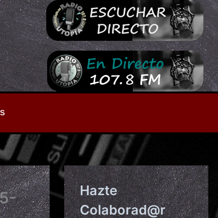
S
Hazte
5-
Colaborad@r