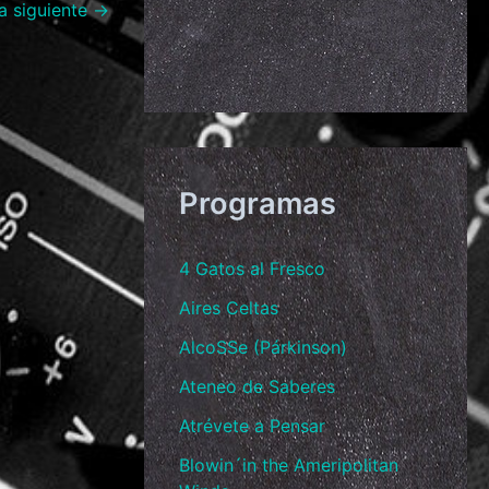
a siguiente
→
Programas
4 Gatos al Fresco
Aires Celtas
AlcoSSe (Párkinson)
Ateneo de Saberes
Atrévete a Pensar
Blowin´in the Ameripolitan