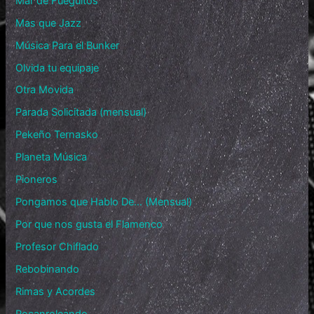
Mar de Fueguitos
Mas que Jazz
Música Para el Bunker
Olvida tu equipaje
Otra Movida
Parada Solicitada (mensual)
Pekeño Ternasko
Planeta Música
Pioneros
Pongamos que Hablo De… (Mensual)
Por que nos gusta el Flamenco
Profesor Chiflado
Rebobinando
Rimas y Acordes
Rocanroleando