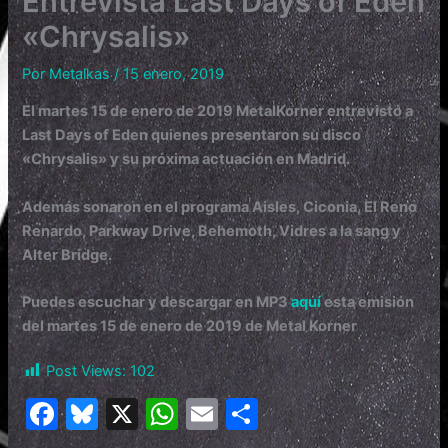
Entrevista Last Days of Eden
«Chrysalis»
Por
Metalkas
/
15 enero, 2019
El martes 15 de enero de 2019 MetalKorner entrevistó a
Last Days of Eden quienes presentaron su disco
«Chrysalis» y su próxima actuación en Madrid.
Además sonaron en el programa Aisles, Ciconia, El Reno
Renardo, Parkway Drive, Behemoth, Vidres a la sang y
Alter Bridge.
Puedes escuchar y descargar en MP3
aquí
esta emisión
del martes 15 de enero de 2019 de Metal Korner
Post Views:
102
F
Bl
X
W
E
C
a
u
h
m
o