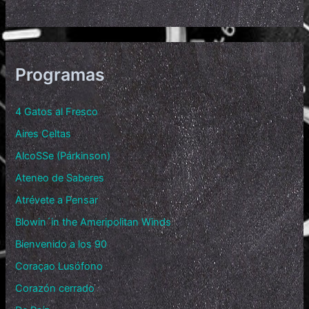
Programas
4 Gatos al Fresco
Aires Celtas
AlcoSSe (Párkinson)
Ateneo de Saberes
Atrévete a Pensar
Blowin´in the Ameripolitan Winds
Bienvenido a los 90
Coraçao Lusófono
Corazón cerrado