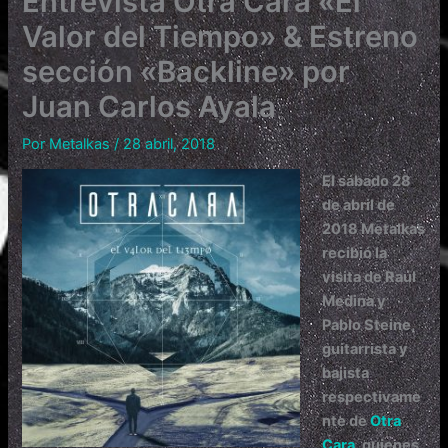
Entrevista Otra Cara «El
Valor del Tiempo» & Estreno
sección «Backline» por
Juan Carlos Ayala
Por
Metalkas
/
28 abril, 2018
E
l sábado 28
de abril de
2018 Metalkas
recibió la
visita de
Raúl
Medina
y
Pablo Steine
,
guitarrista y
bajista
respectivame
nte de
Otra
Cara
, quienes