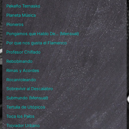
Pekeño Ternasko
Planeta Música
Pioneros
Pongamos que Hablo De… (Mensual)
Por que nos gusta el Flamenco
Profesor Chiflado
Rebobinando
Rimas y Acordes
Rocanroleando
Sobrevivir al Descalabro
Submundo (Mensual)
Tertulia de Utópicos
Toca los Palos
Trovador Urbano