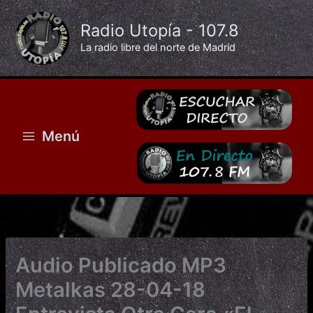
Ir
al
Radio Utopía - 107.8
contenido
La radio libre del norte de Madrid
Menú
Audio Publicado MP3
Metalkas 28-04-18