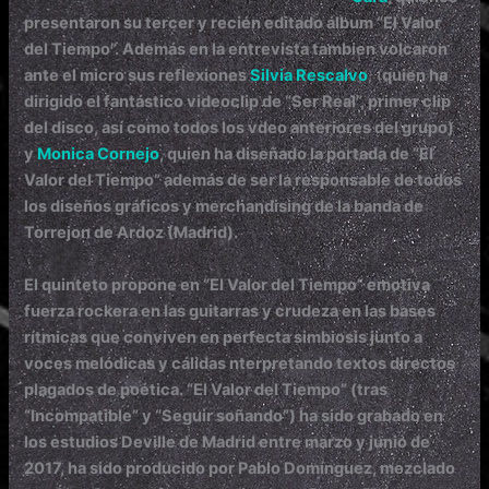
presentaron su tercer y recién editado álbum “El Valor
del Tiempo”. Además en la entrevista tambien volcaron
ante el micro sus reflexiones
Silvia Rescalvo
, (
quien ha
dirigido el fantástico videoclip de “Ser Real”, primer clip
del disco, así como todos los vdeo anteriores del grupo)
y
Monica Cornejo
, quien ha diseñado la portada
de “El
Valor del Tiempo” además de ser la responsable de todos
los diseños gráficos y merchandising de la banda de
Torrejon de Ardoz (Madrid).
El quinteto propone en “El Valor del Tiempo” emotiva
fuerza rockera en las guitarras y crudeza en las bases
rítmicas que conviven en perfecta simbiosis junto a
voces melódicas y cálidas nterpretando textos directos
plagados de poética. “El Valor del Tiempo” (tras
“Incompatible” y “Seguir soñando”) ha sido grabado en
los estudios Deville de Madrid entre marzo y junio de
2017, ha sido producido por Pablo Domínguez, mezclado