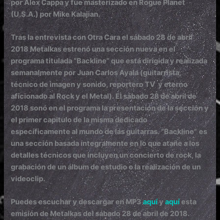
por Álex Cappa y fue masterizado en Rogue Planet
(U.S.A.) por Mike Kalajian.
Tras la entrevista con Otra Cara el sábado 28 de abril
2018 Metalkas estrenó una sección nueva en el
programa titulada “Backline” que está dirigida y realizada
semanalmente por Juan Carlos Ayala (guitarrista,
técnico de imagen y sonido, reportero TV y eterno
aficionado al Rock y el Metal). El sábado 28 de abril de
2018 sonó en el programa la presentación de la sección y
el primer capitulo de la misma dedicado
específicamente al mundo de las guitarras. “Backline”
es
una sección basada íntegramente en lo que atañe a los
detalles técnicos que incluyen un concierto de rock, la
grabación de un álbum de estudio o la realización de un
videoclip.
Puedes escuchar y descargar en MP3
aquí
y
aquí
esta
emisión de Metalkas del sábado 28 de abril de 2018.