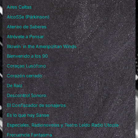
Aires Celtas
AlcoSSe (Párkinson)
Ateneo de Saberes
Atrévete a Pensar
Blowin´in the Ameripolitan Winds
Bienvenido a los 90
Coraçao Lusófono
Corazón cerrado
De Raíz
Descontrol Sonoro
El Confiscador de sonajeros
Es lo que hay Sanse
Especiales, Radionovelas y Teatro Leído Radio Utopía
Frecuencia Fantasma