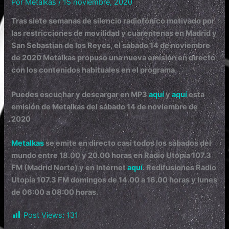
Por
Metalkas
/
15 noviembre, 2020
Tras siete semanas de silencio radiofónico motivado por
las restricciones de movilidad y cuarentenas en Madrid y
San Sebastian de los Reyes, el sábado 14 de noviembre
de 2020 Metalkas propuso una nueva emisión en directo
con los contenidos habituales en el programa.
Puedes escuchar y descargar en MP3
aquí
y
aquí
esta
emisión de Metalkas del sábado 14 de noviembre de
2020
Metalkas
se emite en directo casi todos los sábados del
mundo entre 18.00 y 20.00 horas en Radio Utopía 107.3
FM (Madrid Norte) y en Internet
aquí
. Redifusiones Radio
Utopía 107.3 FM domingos de 14.00 a 16.00 horas y lunes
de 06:00 a 08:00 horas.
Post Views:
131