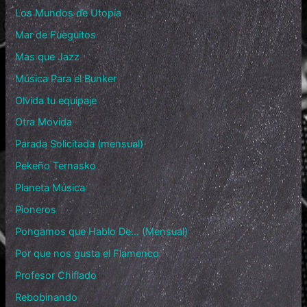
Los Mundos de Utopía
Mar de Fueguitos
Mas que Jazz
Música Para el Bunker
Olvida tu equipaje
Otra Movida
Parada Solicitada (mensual)
Pekeño Ternasko
Planeta Música
Pioneros
Pongamos que Hablo De… (Mensual)
Por que nos gusta el Flamenco
Profesor Chiflado
Rebobinando