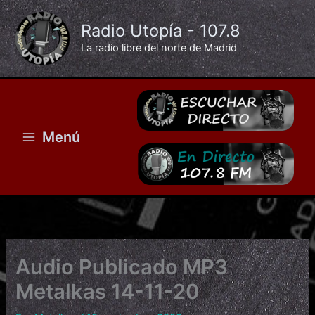
Ir
al
Radio Utopía - 107.8
contenido
La radio libre del norte de Madrid
Menú
Audio Publicado MP3
Metalkas 14-11-20