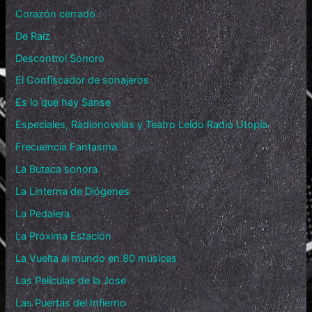
Corazón cerrado
De Raíz
Descontrol Sonoro
El Confiscador de sonajeros
Es lo que hay Sanse
Especiales, Radionovelas y Teatro Leído Radio Utopía
Frecuencia Fantasma
La Butaca sonora
La Linterna de Diógenes
La Pedalera
La Próxima Estación
La Vuelta al mundo en 80 músicas
Las Películas de la Jose
Las Puertas del Infierno