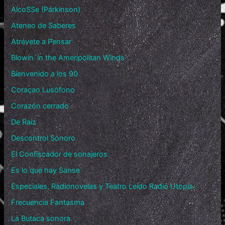
AlcoSSe (Párkinson)
Ateneo de Saberes
Atrévete a Pensar
Blowin´in the Ameripolitan Winds
Bienvenido a los 90
Coraçao Lusófono
Corazón cerrado
De Raíz
Descontrol Sonoro
El Confiscador de sonajeros
Es lo que hay Sanse
Especiales, Radionovelas y Teatro Leído Radio Utopía
Frecuencia Fantasma
La Butaca sonora