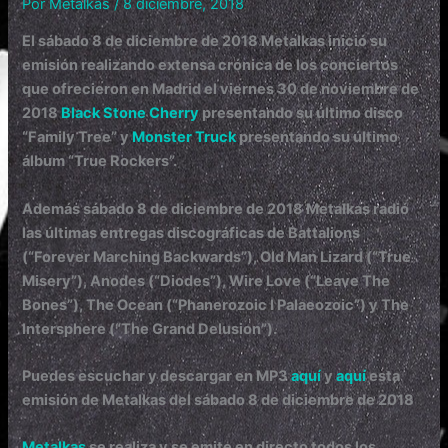
Por
Metalkas
/
8 diciembre, 2018
El sábado 8 de diciembre de 2018 Metalkas inició su
emisión realizando extensa crónica de los conciertos
que ofrecieron en Madrid el viernes 30 de noviembre de
2018
Black Stone Cherry
presentando su último disco
“Family Tree” y
Monster Truck
presentando su último
álbum “True Rockers”.
Además sábado 8 de diciembre de 2018 Metalkas radió
las últimas entregas discográficas de
Battalions
(“Forever Marching Backwards”), Old Man Lizard (“True
Misery”), Anodes (“Diodes”), Wire Love (“Leave The
Bones”), The Ocean (“Phanerozoic I Palaeozoic”) y The
Intersphere (“The Grand Delusion”).
Puedes escuchar y descargar en MP3
aquí
y
aquí
esta
emisión de
Metalkas
del
sábado 8 de diciembre de 2018
Metalkas
se realiza y se emite en directo todos los