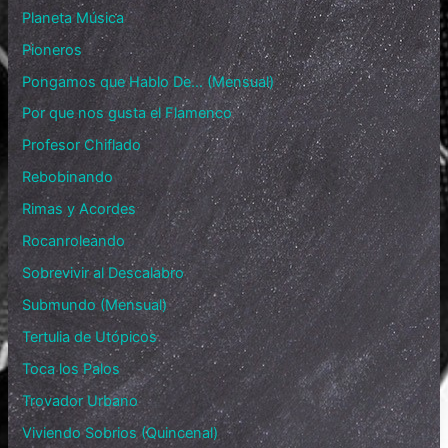
Planeta Música
Pioneros
Pongamos que Hablo De… (Mensual)
Por que nos gusta el Flamenco
Profesor Chiflado
Rebobinando
Rimas y Acordes
Rocanroleando
Sobrevivir al Descalabro
Submundo (Mensual)
Tertulia de Utópicos
Toca los Palos
Trovador Urbano
Viviendo Sobrios (Quincenal)