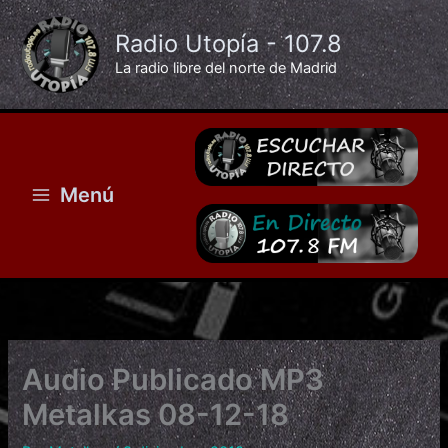
Ir
al
Radio Utopía - 107.8
contenido
La radio libre del norte de Madrid
Menú
Audio Publicado MP3
Metalkas 08-12-18