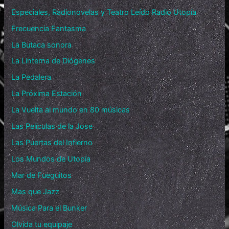
Especiales, Radionovelas y Teatro Leído Radio Utopía
Frecuencia Fantasma
La Butaca sonora
La Linterna de Diógenes
La Pedalera
La Próxima Estación
La Vuelta al mundo en 80 músicas
Las Películas de la Jose
Las Puertas del Infierno
Los Mundos de Utopía
Mar de Fueguitos
Mas que Jazz
Música Para el Bunker
Olvida tu equipaje