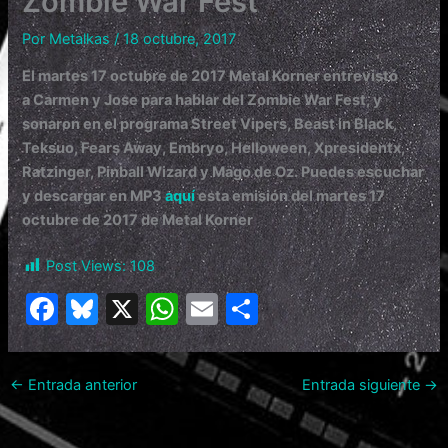
Zombie War Fest
Por
Metalkas
/
18 octubre, 2017
El martes 17 octubre de 2017 Metal Korner entrevistó
a Carmen y Jose para hablar del Zombie War Fest, y
sonaron en el programa Street Vipers, Beast in Black,
Teksuo, Fears Away, Embryo, Helloween, Xpresidentx,
Ratzinger, Pinball Wizard y Mago de Oz.
Puedes escuchar
y descargar en MP3
aquí
esta emisión del martes 17
octubre de 2017 de Metal Korner
Post Views:
108
F
Bl
X
W
E
C
a
u
h
m
o
c
e
at
ai
m
←
Entrada anterior
Entrada siguiente
→
e
s
s
l
p
b
k
A
ar