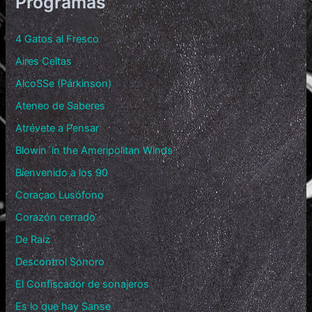
Programas
4 Gatos al Fresco
Aires Celtas
AlcoSSe (Párkinson)
Ateneo de Saberes
Atrévete a Pensar
Blowin´in the Ameripolitan Winds
Bienvenido a los 90
Coraçao Lusófono
Corazón cerrado
De Raíz
Descontrol Sonoro
El Confiscador de sonajeros
Es lo que hay Sanse