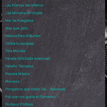
Las Puertas del Infierno
Los Mundos de Utopía
Mar de Fueguitos
Mas que Jazz
Música Para el Bunker
Olvida tu equipaje
Otra Movida
Parada Solicitada (mensual)
Pekeño Ternasko
Planeta Música
Pioneros
Pongamos que Hablo De… (Mensual)
Por que nos gusta el Flamenco
Profesor Chiflado