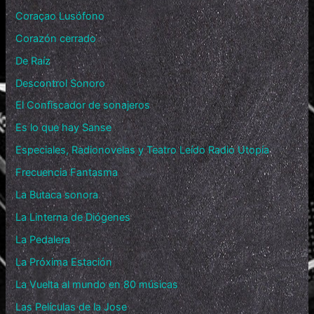
Coraçao Lusófono
Corazón cerrado
De Raíz
Descontrol Sonoro
El Confiscador de sonajeros
Es lo que hay Sanse
Especiales, Radionovelas y Teatro Leído Radio Utopía
Frecuencia Fantasma
La Butaca sonora
La Linterna de Diógenes
La Pedalera
La Próxima Estación
La Vuelta al mundo en 80 músicas
Las Películas de la Jose