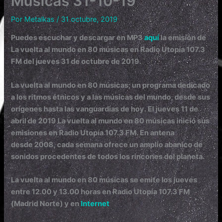
Músicas 31-10-19
Por
Metalkas
/
31 octubre, 2019
Puedes escuchar y descargar en MP3
aquí
la emisión de
La vuelta al mundo en 80 músicas en Radio Utopía 107.3
FM del jueves 31 de octubre de 2019.
La vuelta al mundo en 80 músicas; un programa dedicado
a los ritmos étnicos y a las músicas del mundo, desde sus
orígenes hasta las vanguardias de hoy. El jueves 11 de
abril de 2019 La vuelta al mundo en 80 músicas inició sus
emisiones en Radio Utopía 107.3 FM. En antena
desde 2008, cada semana ofrece un amplio abanico de
sonidos procedentes de todos los rincones del planeta.
La vuelta al mundo en 80 músicas se emite los jueves
entre 12.00 y 13.00 horas en Radio Utopía 107.3 FM
(Madrid Norte) y en
Internet