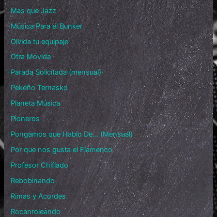
Mas que Jazz
Música Para el Bunker
Olvida tu equipaje
Otra Movida
Parada Solicitada (mensual)
Pekeño Ternasko
Planeta Música
Pioneros
Pongamos que Hablo De… (Mensual)
Por que nos gusta el Flamenco
Profesor Chiflado
Rebobinando
Rimas y Acordes
Rocanroleando