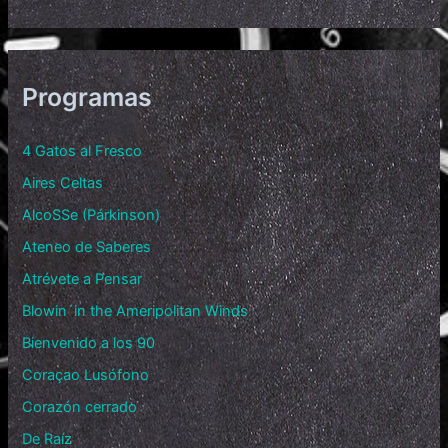
Programas
4 Gatos al Fresco
Aires Celtas
AlcoSSe (Párkinson)
Ateneo de Saberes
Atrévete a Pensar
Blowin´in the Ameripolitan Winds
Bienvenido a los 90
Coraçao Lusófono
Corazón cerrado
De Raíz