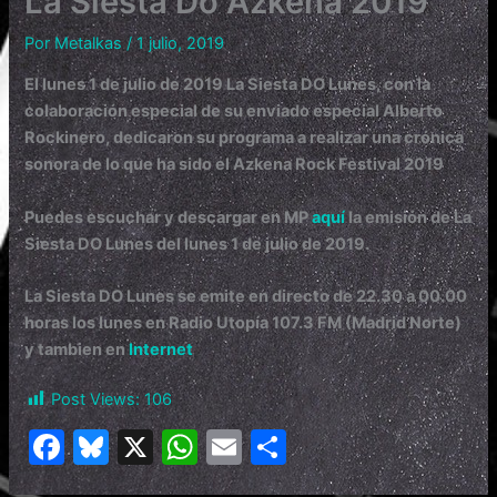
La Siesta Do Azkena 2019
Por
Metalkas
/
1 julio, 2019
El lunes 1
de julio
de 2019
La Siesta DO Lunes, con la
colaboración especial de su enviado especial Alberto
Rockinero, dedicaron
su programa a realizar una crónica
sonora de lo que ha sido el Azkena Rock Festival 2019
Puedes escuchar y descargar en MP
aquí
la emisión de La
Siesta DO Lunes del
lunes 1 de julio de 2019.
La Siesta DO Lunes
se emite en directo de 22.30 a 00.00
horas los lunes en Radio Utopía 107.3 FM (Madrid Norte)
y tambien en
Internet
Post Views:
106
F
Bl
X
W
E
C
a
u
h
m
o