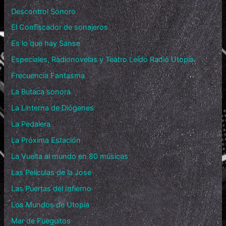
Descontrol Sonoro
El Confiscador de sonajeros
Es lo que hay Sanse
Especiales, Radionovelas y Teatro Leído Radio Utopía
Frecuencia Fantasma
La Butaca sonora
La Linterna de Diógenes
La Pedalera
La Próxima Estación
La Vuelta al mundo en 80 músicas
Las Películas de la Jose
Las Puertas del Infierno
Los Mundos de Utopía
Mar de Fueguitos