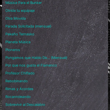
Música Para el Bunker
Olvida tu equipaje
Otra Movida
Parada Solicitada (mensual)
Pekeño Ternasko
Planeta Música
Pioneros
Pongamos que Hablo De… (Mensual)
Por que nos gusta el Flamenco
Profesor Chiflado
Rebobinando
Rimas y Acordes
Rocanroleando
Sobrevivir al Descalabro