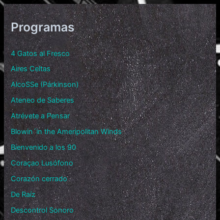
Programas
4 Gatos al Fresco
Aires Celtas
AlcoSSe (Párkinson)
Ateneo de Saberes
Atrévete a Pensar
Blowin´in the Ameripolitan Winds
Bienvenido a los 90
Coraçao Lusófono
Corazón cerrado
De Raíz
Descontrol Sonoro