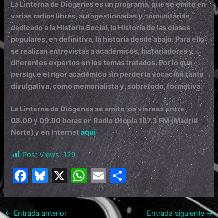
La Linterna de Diógenes es un programa, que se emite en
varias radios libres, autogestionadas y comunitarias,
dedicado a la Historia Social, la Historia de las clases
populares, en definitiva, la historia desde abajo. Para ello
se realizan entrevistas a académicos, historiadores y
diferentes expertos en los temas tratados. Por lo que
persigue el rigor académico sin perder la vocación tanto
divulgativa, como memorialista y, sobretodo, formativa.
La Linterna de Diógenes se emite los viernes entre
08.00 y 09.00 horas en Radio Utopía 107.3 FM (Madrid
Norte) y en Internet
aquí
Post Views:
129
F
Bl
X
W
E
C
a
u
h
m
o
c
e
at
ai
m
←
Entrada anterior
Entrada siguiente
→