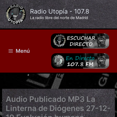
Ir
al
Radio Utopía - 107.8
contenido
La radio libre del norte de Madrid
Menú
Audio Publicado MP3 La
Linterna de Diógenes 27-12-