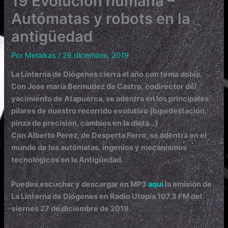
19 Evolución humana –
Autómatas y robots en la
antigüedad
Por
Metalkas
/
26 diciembre, 2019
La Linterna de Diógenes
cierra el año con tema doble.
Con Jose maría Bermudez de Castro, codirector del
yacimiento de Atapuerca, se adentra en los principales
pilares de nuestro recorrido evolutivo (bipedestación,
pinza de precisión, cambios en la dieta…)
Con Alberto Perez, de Desperta Ferro, se adentra en el
mundo de los autómatas, ingenios y mecanismos
tecnológicos en la Antigüedad.
Puedes escuchar y descargar en MP3
aquí
la emisión de
La Linterna de Diógenes en Radio Utopía 107.3 FM del
viernes 27 de diciembre de 2019.