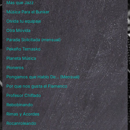
Mas que Jazz
Música Para el Bunker
Olvida tu equipaje
Otra Movida
Parada Solicitada (mensual)
Pekeño Ternasko
Planeta Música
Pioneros
Pongamos que Hablo De… (Mensual)
Por que nos gusta el Flamenco
Profesor Chiflado
Rebobinando
Rimas y Acordes
Rocanroleando