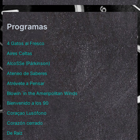
Programas
4 Gatos al Fresco
Aires Celtas
AlcoSSe (Párkinson)
Ateneo de Saberes
Atrévete a Pensar
Blowin´in the Ameripolitan Winds
Bienvenido a los 90
Coraçao Lusófono
Corazón cerrado
De Raíz