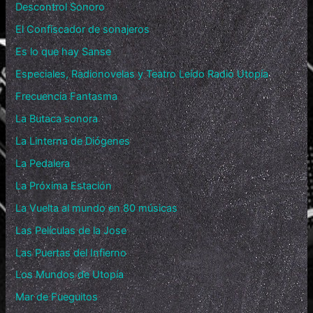
Descontrol Sonoro
El Confiscador de sonajeros
Es lo que hay Sanse
Especiales, Radionovelas y Teatro Leído Radio Utopía
Frecuencia Fantasma
La Butaca sonora
La Linterna de Diógenes
La Pedalera
La Próxima Estación
La Vuelta al mundo en 80 músicas
Las Películas de la Jose
Las Puertas del Infierno
Los Mundos de Utopía
Mar de Fueguitos