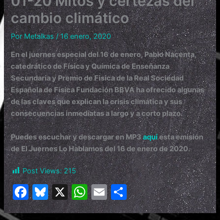
01-20 Mitos y certezas del
cambio climático
Por
Metalkas
/
16 enero, 2020
En el juernes especial del 16 de enero, Pablo Nacenta,
catedrático de Física y Química de Enseñanza
Secundaria y Premio de Fisica de la Real Sociedad
Española de Física Fundación BBVA ha ofrecido algunas
de las claves que explican la crisis climática y sus
consecuencias inmediatas a largo y a corto plazo.
Puedes escuchar y descargar en MP3
aquí
esta emisión
de El Juernes Lo Hablamos del 16 de enero de 2020.
Post Views:
215
F
Bl
X
W
E
C
a
u
h
m
o