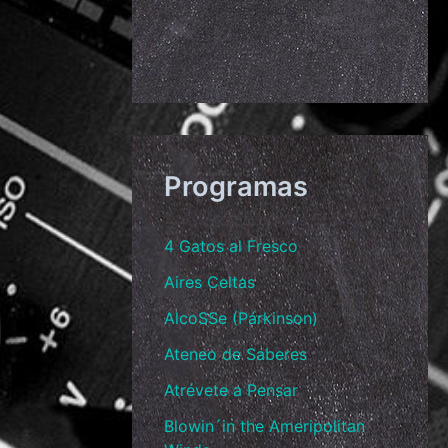
Programas
4 Gatos al Fresco
Aires Celtas
AlcoSSe (Párkinson)
Ateneo de Saberes
Atrévete a Pensar
Blowin´in the Ameripolitan