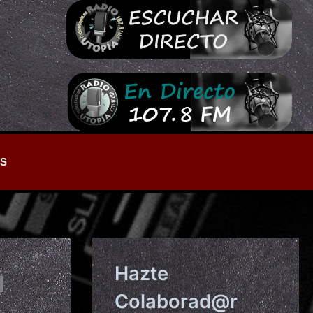
S
Hazte
l
Colaborad@r