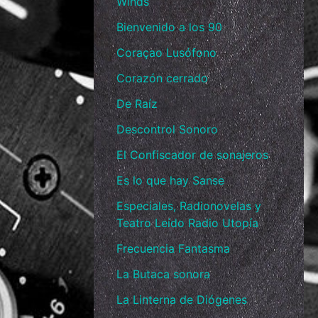
Winds
Bienvenido a los 90
Coraçao Lusófono
Corazón cerrado
De Raíz
Descontrol Sonoro
El Confiscador de sonajeros
Es lo que hay Sanse
Especiales, Radionovelas y
Teatro Leído Radio Utopía
Frecuencia Fantasma
La Butaca sonora
La Linterna de Diógenes