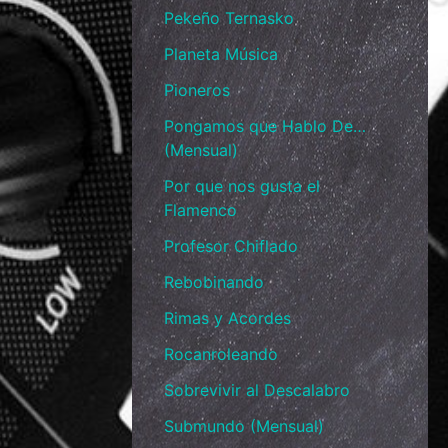
Pekeño Ternasko
Planeta Música
Pioneros
Pongamos que Hablo De…
(Mensual)
Por que nos gusta el
Flamenco
Profesor Chiflado
Rebobinando
Rimas y Acordes
Rocanroleando
Sobrevivir al Descalabro
Submundo (Mensual)