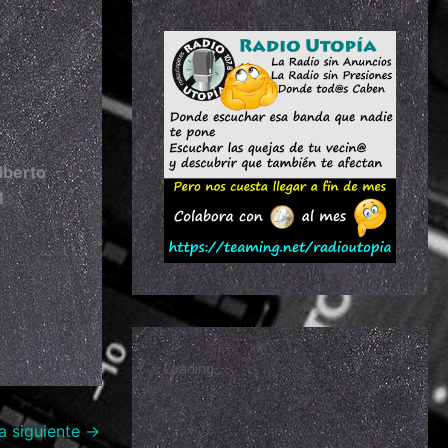
lberto
M
a siguiente
→