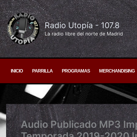
Ir
al
contenido
Radio Utopía - 107.8
La radio libre del norte de Madrid
INICIO
PARRILLA
PROGRAMAS
MERCHANDISING
Audio Publicado MP3 Imp
Temporada 2019-2020 Im