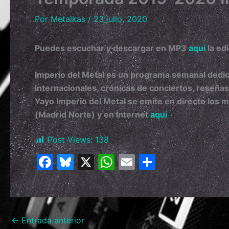
Por
Metalkas
/
23 julio, 2020
Puedes escuchar y descargar en MP3
aquí
la ed
Imperio del Metal es un programa semanal dedic
internacionales, crónicas de conciertos, reseña
Yayo
Imperio del Metal se emite en directo los 
(Madrid Norte) y en Internet
aquí
Post Views:
138
F
Bl
X
W
E
C
a
u
h
m
o
c
e
at
ai
m
e
s
s
l
p
←
Entrada anterior
b
k
A
ar