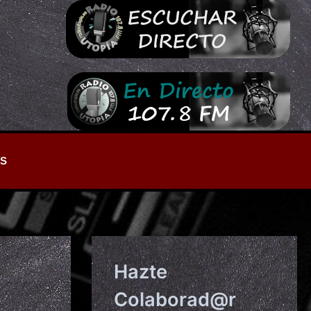
S
Hazte
Colaborad@r