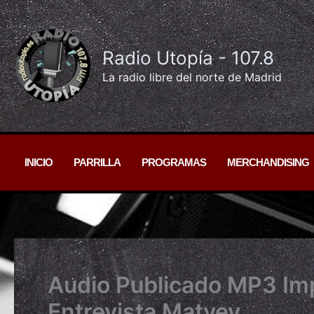
Ir
al
contenido
Radio Utopía - 107.8
La radio libre del norte de Madrid
INICIO
PARRILLA
PROGRAMAS
MERCHANDISING
Audio Publicado MP3 Imp
Entrevista Matvey