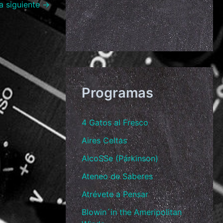
a siguiente
→
Programas
4 Gatos al Fresco
Aires Celtas
AlcoSSe (Párkinson)
Ateneo de Saberes
Atrévete a Pensar
Blowin´in the Ameripolitan