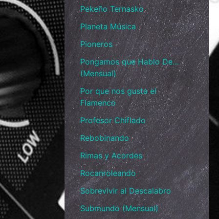
Pekeño Ternasko
Planeta Música
Pioneros
Pongamos que Hablo De…
(Mensual)
Por que nos gusta el
Flamenco
Profesor Chiflado
Rebobinando
Rimas y Acordes
Rocanroleando
Sobrevivir al Descalabro
Submundo (Mensual)