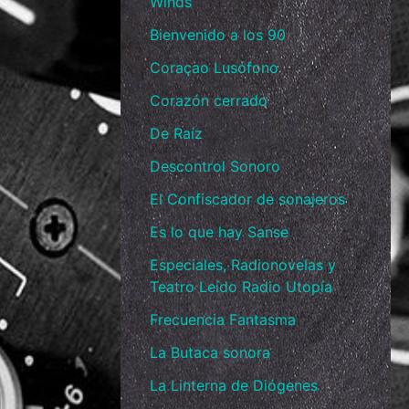
Winds
Bienvenido a los 90
Coraçao Lusófono
Corazón cerrado
De Raíz
Descontrol Sonoro
El Confiscador de sonajeros
Es lo que hay Sanse
Especiales, Radionovelas y
Teatro Leído Radio Utopía
Frecuencia Fantasma
La Butaca sonora
La Linterna de Diógenes