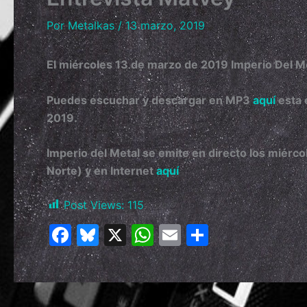
Por
Metalkas
/
13 marzo, 2019
El miércoles 13 de marzo de 2019 Imperio Del Me
Puedes escuchar y descargar en MP3
aquí
esta 
2019.
Imperio del Metal se emite en directo los miérc
Norte) y en Internet
aquí
Post Views:
115
F
Bl
X
W
E
C
a
u
h
m
o
c
e
at
ai
m
e
s
s
l
p