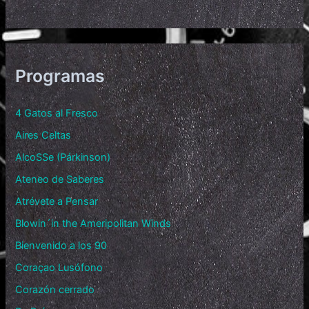
Programas
4 Gatos al Fresco
Aires Celtas
AlcoSSe (Párkinson)
Ateneo de Saberes
Atrévete a Pensar
Blowin´in the Ameripolitan Winds
Bienvenido a los 90
Coraçao Lusófono
Corazón cerrado