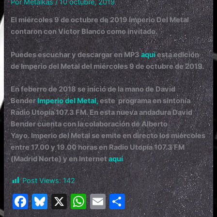
Por
Metalkas
/
10 octubre, 2019
El miércoles 9 de octubre de 2019 Imperio Del Metal
contaron con Victor Blanco como invitado
.
Puedes escuchar y descargar en MP3
aquí
esta edición
de Imperio del Metal del miércoles 9 de octubre de 2019.
En feberro de 2018 se inició de la mano de David
Bender
Imperio del Metal,
este programa en sintonía
Radio Utopía 107.3 FM. En esta nueva andadura David
Bender cuenta con la colaboración de Alberto
Yayo.
Imperio del Metal se emite en directo los miércoles
entre 17.00 y 19.00 horas en Radio Utopía 107.3 FM
(Madrid Norte) y en Internet
aquí
Post Views:
142
F
Bl
X
W
E
C
a
u
h
m
o