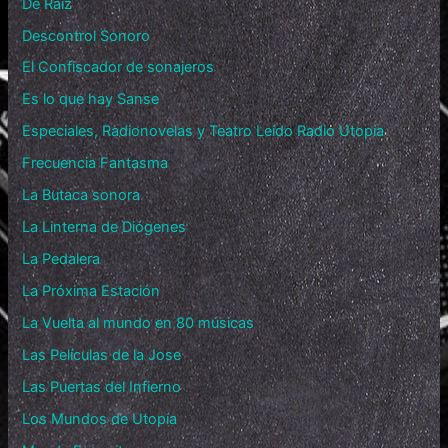
De Raíz
Descontrol Sonoro
El Confiscador de sonajeros
Es lo que hay Sanse
Especiales, Radionovelas y Teatro Leído Radio Utopía
Frecuencia Fantasma
La Butaca sonora
La Linterna de Diógenes
La Pedalera
La Próxima Estación
La Vuelta al mundo en 80 músicas
Las Películas de la Jose
Las Puertas del Infierno
Los Mundos de Utopía