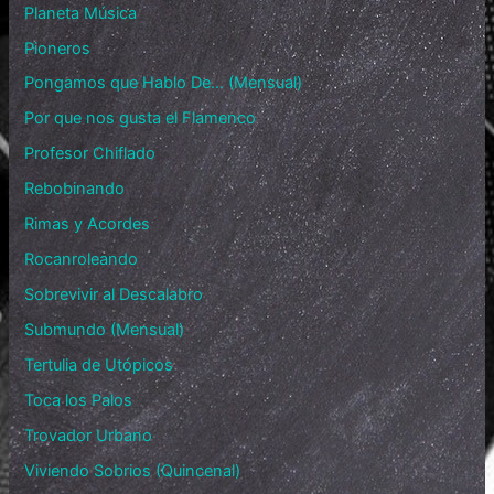
Planeta Música
Pioneros
Pongamos que Hablo De… (Mensual)
Por que nos gusta el Flamenco
Profesor Chiflado
Rebobinando
Rimas y Acordes
Rocanroleando
Sobrevivir al Descalabro
Submundo (Mensual)
Tertulia de Utópicos
Toca los Palos
Trovador Urbano
Viviendo Sobrios (Quincenal)