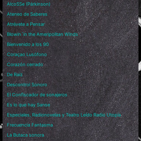
AlcoSSe (Párkinson)
Ateneo de Saberes
Atrévete a Pensar
Blowin´in the Ameripolitan Winds
Bienvenido a los 90
Coraçao Lusófono
Corazón cerrado
De Raíz
Descontrol Sonoro
El Confiscador de sonajeros
Es lo que hay Sanse
Especiales, Radionovelas y Teatro Leído Radio Utopía
Frecuencia Fantasma
La Butaca sonora