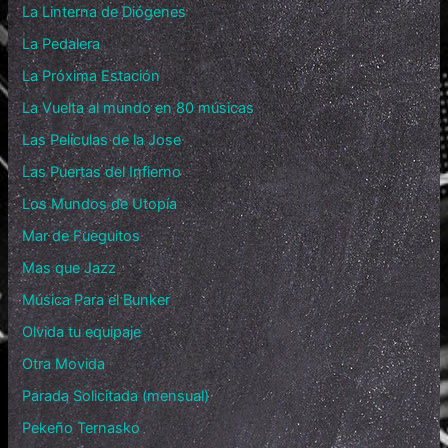
La Linterna de Diógenes
La Pedalera
La Próxima Estación
La Vuelta al mundo en 80 músicas
Las Películas de la Jose
Las Puertas del Infierno
Los Mundos de Utopía
Mar de Fueguitos
Mas que Jazz
Música Para el Bunker
Olvida tu equipaje
Otra Movida
Parada Solicitada (mensual)
Pekeño Ternasko