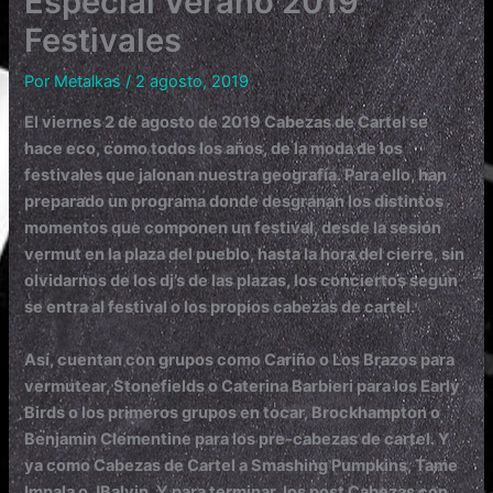
Especial Verano 2019
Festivales
Por
Metalkas
/
2 agosto, 2019
El viernes 2
de agosto de 2019 Cabezas de Cartel se
hace eco, como todos los años, de la moda de los
festivales que jalonan nuestra geografía. Para ello, han
preparado un programa donde desgranan los distintos
momentos que componen un festival, desde la sesión
vermut en la plaza del pueblo, hasta la hora del cierre, sin
olvidarnos de los dj’s de las plazas, los conciertos según
se entra al festival o los propios cabezas de cartel.
Así, cuentan con grupos como Cariño o Los Brazos para
vermutear, Stonefields o Caterina Barbieri para los Early
Birds o los primeros grupos en tocar, Brockhampton o
Benjamin Clementine para los pre-cabezas de cartel. Y
ya como Cabezas de Cartel a Smashing Pumpkins, Tame
Impala o JBalvin. Y para terminar, los post Cabezas con