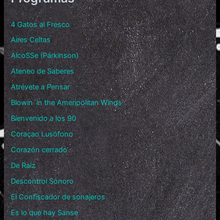
4 Gatos al Fresco
Aires Celtas
AlcoSSe (Párkinson)
Ateneo de Saberes
Atrévete a Pensar
Blowin´in the Ameripolitan Winds
Bienvenido a los 90
Coraçao Lusófono
Corazón cerrado
De Raíz
Descontrol Sonoro
El Confiscador de sonajeros
Es lo que hay Sanse