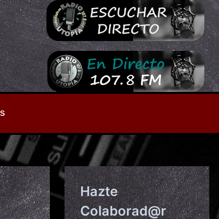
S
Hazte
Colaborad@r