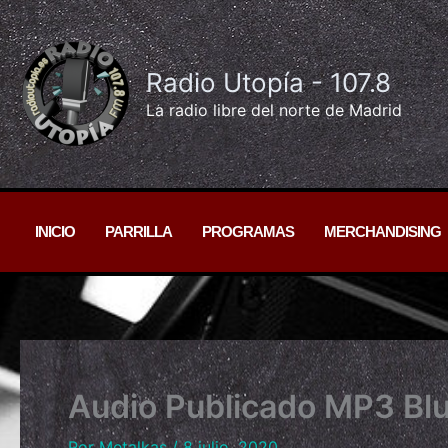
Ir
al
contenido
Radio Utopía - 107.8
La radio libre del norte de Madrid
INICIO
PARRILLA
PROGRAMAS
MERCHANDISING
Audio Publicado MP3 Bl
Por
Metalkas
/
8 julio, 2020