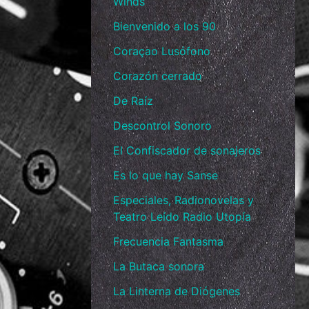
Winds
Bienvenido a los 90
Coraçao Lusófono
Corazón cerrado
De Raíz
Descontrol Sonoro
El Confiscador de sonajeros
Es lo que hay Sanse
Especiales, Radionovelas y
Teatro Leído Radio Utopía
Frecuencia Fantasma
La Butaca sonora
La Linterna de Diógenes