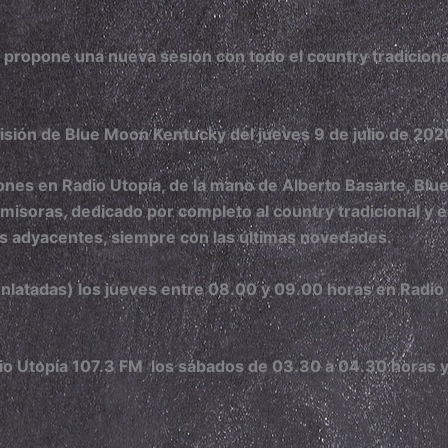
 propone una nueva sesión con todo el country tradiciona
isión de Blue Moon Kentucky del jueves 9 de julio de 202
ones en Radio Utopía, de la mano de Alberto Basarte, Bl
isoras, dedicado por completo al country tradicional y e
s adyacentes, siempre con las últimas novedades.
enlatadas) los jueves entre 08.00 y 09.00 horas en Radio
io Utopía 107.3 FM los sábados de 03.30 a 04.30 horas 