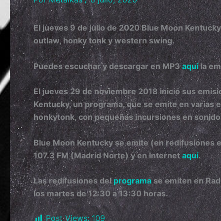
El jueves 9 de julio de 2020 Blue Moon Kentucky
outlaw, honky tonk y western swing.
Puedes escuchar y descargar en MP3
aquí
la em
El jueves 29 de noviembre 2018 inició sus emisi
Kentucky, un programa, que se emite en varias em
honkytonk, con pequeñas incursiones en sonido
Blue Moon Kentucky
se emite (en redifusiones 
107.3 FM (Madrid Norte) y en Internet
aquí
.
Las redifusiones del
programa
se emiten en Rad
los martes de 12:30 a 13:30 horas.
Post Views:
109