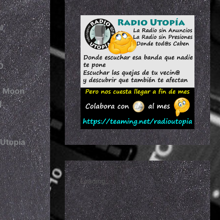
l,
0
ue Moon
l
 Utopía
y