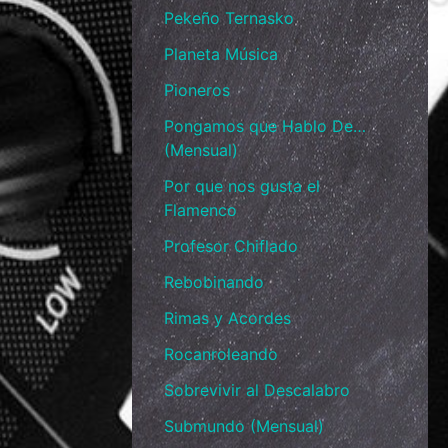
Pekeño Ternasko
Planeta Música
Pioneros
Pongamos que Hablo De…
(Mensual)
Por que nos gusta el
Flamenco
Profesor Chiflado
Rebobinando
Rimas y Acordes
Rocanroleando
Sobrevivir al Descalabro
Submundo (Mensual)