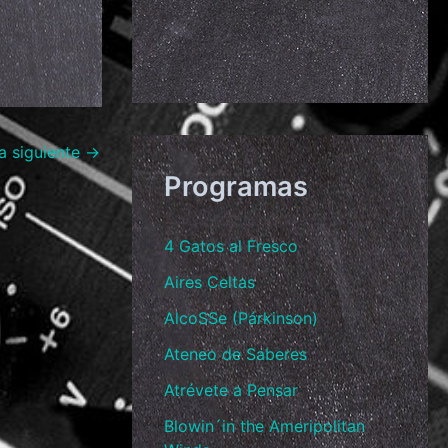
a siguiente
→
Programas
4 Gatos al Fresco
Aires Celtas
AlcoSSe (Párkinson)
Ateneo de Saberes
Atrévete a Pensar
Blowin´in the Ameripolitan