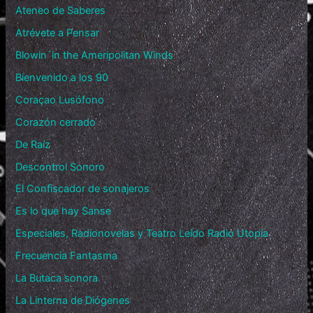
Ateneo de Saberes
Atrévete a Pensar
Blowin´in the Ameripolitan Winds
Bienvenido a los 90
Coraçao Lusófono
Corazón cerrado
De Raíz
Descontrol Sonoro
El Confiscador de sonajeros
Es lo que hay Sanse
Especiales, Radionovelas y Teatro Leído Radio Utopía
Frecuencia Fantasma
La Butaca sonora
La Linterna de Diógenes