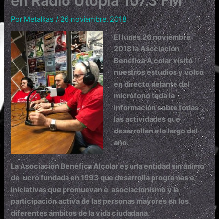
en Radio Utopía 107.3 FM
Por
Metalkas
/
26 noviembre, 2018
El lunes 26 noviembre
2018 la Asociación
Benéfica Alcolar visitó
nuestros estudios y volcó
en directo delante del
micrófono toda la
información sobre todas
las actividades que
desarrollan a lo largo del
año.
La Asociación Benéfica Alcolar es una entidad sin ánimo
de lucro fundada en 1993 que desarrolla programas e
iniciativas que promuevan el asociacionismo y la
participación activa de las personas mayores en los
diferentes ámbitos de la vida ciudadana.