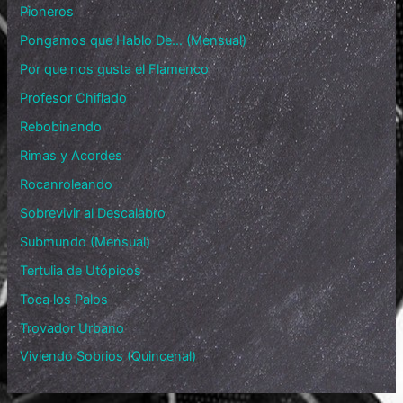
Pioneros
Pongamos que Hablo De… (Mensual)
Por que nos gusta el Flamenco
Profesor Chiflado
Rebobinando
Rimas y Acordes
Rocanroleando
Sobrevivir al Descalabro
Submundo (Mensual)
Tertulia de Utópicos
Toca los Palos
Trovador Urbano
Viviendo Sobrios (Quincenal)