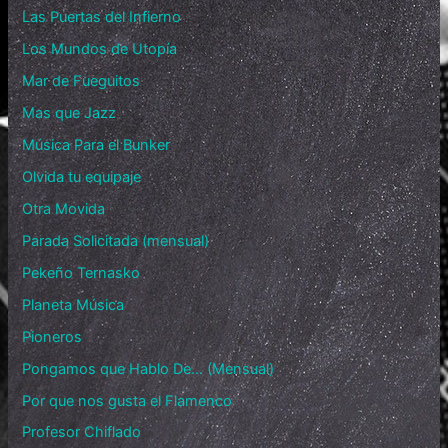
Las Puertas del Infierno
Los Mundos de Utopía
Mar de Fueguitos
Mas que Jazz
Música Para el Bunker
Olvida tu equipaje
Otra Movida
Parada Solicitada (mensual)
Pekeño Ternasko
Planeta Música
Pioneros
Pongamos que Hablo De… (Mensual)
Por que nos gusta el Flamenco
Profesor Chiflado