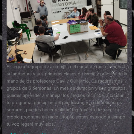
El segundo grupo de alumn@s del curso de radio comenzó
su andadura y sus primeras clases de teoría y práctica de la
mano de los profesores Cavi y Guillermo, Os recordamos
grupos de 5 personas, un mes de duración y son gratuitos,
puedes aprender a manejar los medios técnicos, a locutar
tu programa, principios del periodismo y a editar ficheros
sonoros, puedes hacer realidad tu proyecto de hacer tu
propio programa en radio Utopía, sigues estando a tiempo,
tu voz llegará muy lejos.