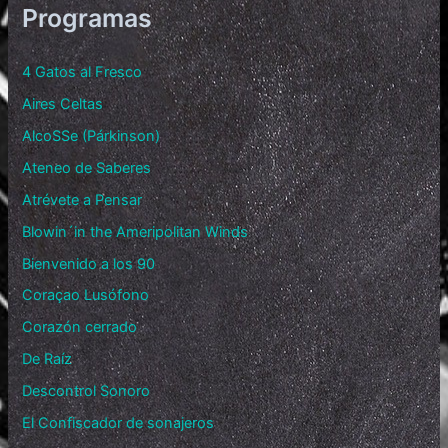
Programas
4 Gatos al Fresco
Aires Celtas
AlcoSSe (Párkinson)
Ateneo de Saberes
Atrévete a Pensar
Blowin´in the Ameripolitan Winds
Bienvenido a los 90
Coraçao Lusófono
Corazón cerrado
De Raíz
Descontrol Sonoro
El Confiscador de sonajeros