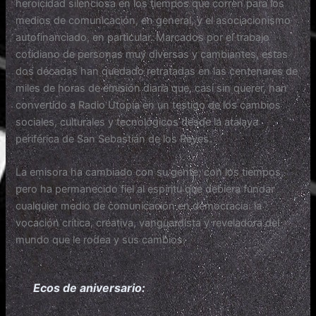
heroicidad silenciosa en los tiempos que corren para los
medios de comunicación, en general, y el asociacionismo
autofinanciado, en particular. Marcados por el trabajo
cotidiano de personas muy diversas y cambiantes, estas
dos décadas han quedado retratadas en las centenares de
miles de horas de emisión diaria que, casi sin querer, han
convertido a Radio Utopía en un
testigo de los cambios
sociales, culturales y tecnológicos desde la atalaya
periférica de San Sebastián de los Reyes.
La emisora ha cambiado con su gente, con los tiempos,
pero ha permanecido fiel al espíritu que debiera fundar
cualquier medio de comunicación en democracia: la
vocación crítica, creativa, vanguardista y reveladora del
mundo que le rodea y sus cambios.
Ecos de aniversario: