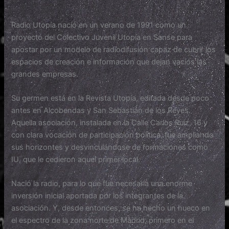
Radio Utopía nació en un verano de 1991 como un
proyecto del
Colectivo Juvenil Utopía
en Sanse para
apostar por un modelo de radiodifusión capaz de cubrir los
espacios de creación e información que dejan vacíos las
grandes empresas.
Su germen está en la Revista Utopía, editada desde poco
antes en Alcobendas y San Sebastián de los Reyes.
Aquella asociación, instalada en la Calle Carlos Ruiz, 16 y
con clara vocación de participación política, fue ampliando
sus horizontes y desvinculándose de formaciones como
IU, que le cedieron aquel primer local.
Nació la radio, para lo que fue necesaria una enorme
inversión inicial aportada por los integrantes de la
asociación. Y, desde entonces, se ha hecho un hueco en
el espectro de la zona norte de Madrid, primero en el