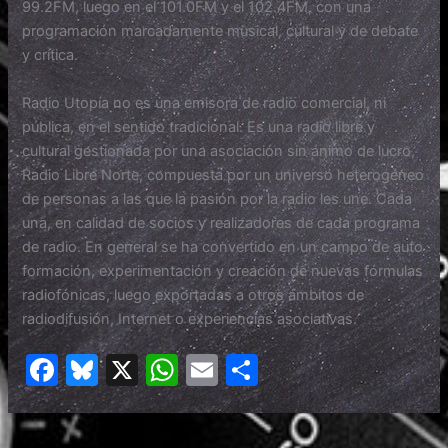
99.2FM, luego en el 101.0FM y el 102.4FM, con una
programación marcadamente musical, cultural y de debate
y crítica.
Radio Utopía
no es una emisora de radio comercial, ni
pública, en el sentido tradicional. Es una radio libre y
cultural gestionada por una asociación sin ánimo de lucro,
Radio Libre Norte, compuesta por un universo heterogéneo
de personas a las que la
pasión por la radio les une
. Cada
una, en calidad de socios y realizadores de cada programa
de radio. En general se ha convertido en un campo de auto
formación, experimentación y creación de nuevas fórmulas
radiofónicas, luego exportadas a otros ámbitos de
radiodifusión, Internet o
experiencias asociativas.
F
Bl
X
W
E
C
a
u
h
m
o
c
e
at
ai
m