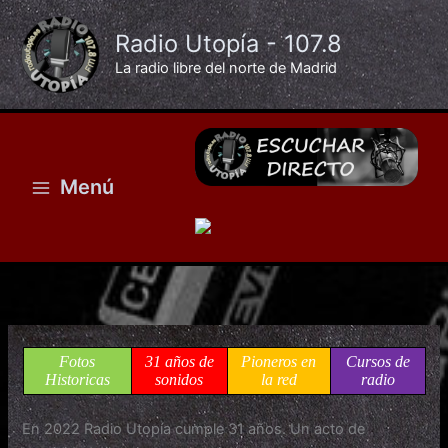
Ir
al
Radio Utopía - 107.8
contenido
La radio libre del norte de Madrid
Menú
Fotos
31 años de
Pioneros en
Cursos de
Historicas
sonidos
la red
radio
En 2022 Radio Utopía
cumple 31 años.
Un acto de