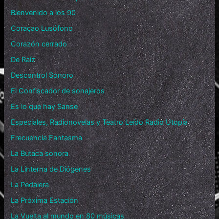
Bienvenido a los 90
Coraçao Lusófono
Corazón cerrado
De Raíz
Descontrol Sonoro
El Confiscador de sonajeros
Es lo que hay Sanse
Especiales, Radionovelas y Teatro Leído Radio Utopía
Frecuencia Fantasma
La Butaca sonora
La Linterna de Diógenes
La Pedalera
La Próxima Estación
La Vuelta al mundo en 80 músicas