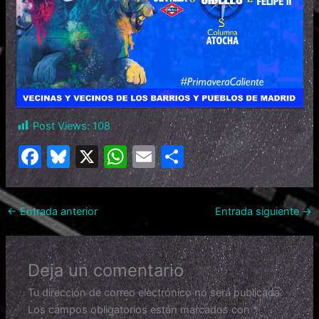
Post Views:
108
F
Bl
X
W
E
C
a
u
h
m
o
c
e
at
ai
m
←
Entrada anterior
Entrada siguiente
→
e
s
s
l
p
b
k
A
ar
o
y
p
tir
Deja un comentario
o
p
Tu dirección de correo electrónico no será publicada.
k
Los campos obligatorios están marcados con
*