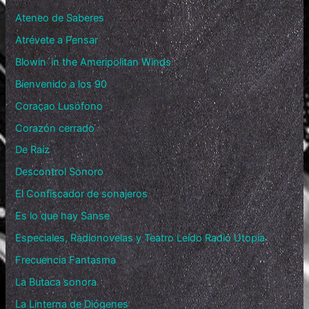
Ateneo de Saberes
Atrévete a Pensar
Blowin´in the Ameripolitan Winds
Bienvenido a los 90
Coraçao Lusófono
Corazón cerrado
De Raíz
Descontrol Sonoro
El Confiscador de sonajeros
Es lo que hay Sanse
Especiales, Radionovelas y Teatro Leído Radio Utopía
Frecuencia Fantasma
La Butaca sonora
La Linterna de Diógenes