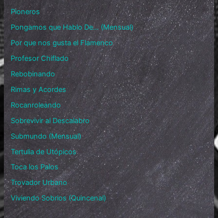
Pioneros
Pongamos que Hablo De… (Mensual)
Por que nos gusta el Flamenco
Profesor Chiflado
Rebobinando
Rimas y Acordes
Rocanroleando
Sobrevivir al Descalabro
Submundo (Mensual)
Tertulia de Utópicos
Toca los Palos
Trovador Urbano
Viviendo Sobrios (Quincenal)