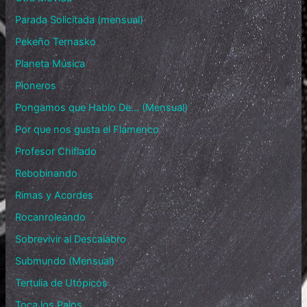
Parada Solicitada (mensual)
Pekeño Ternasko
Planeta Música
Pioneros
Pongamos que Hablo De… (Mensual)
Por que nos gusta el Flamenco
Profesor Chiflado
Rebobinando
Rimas y Acordes
Rocanroleando
Sobrevivir al Descalabro
Submundo (Mensual)
Tertulia de Utópicos
Toca los Palos