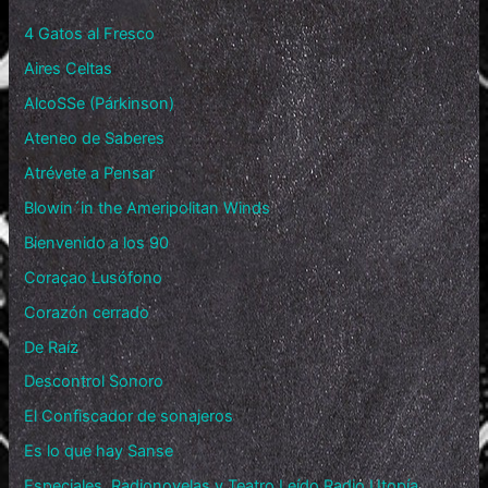
4 Gatos al Fresco
Aires Celtas
AlcoSSe (Párkinson)
Ateneo de Saberes
Atrévete a Pensar
Blowin´in the Ameripolitan Winds
Bienvenido a los 90
Coraçao Lusófono
Corazón cerrado
De Raíz
Descontrol Sonoro
El Confiscador de sonajeros
Es lo que hay Sanse
Especiales, Radionovelas y Teatro Leído Radio Utopía