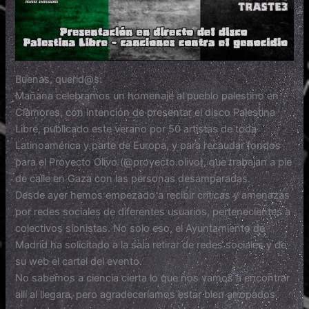
Buenas, querid@s:
Mañana celebramos un homenaje al pueblo palestino en
Clamores, con intención de presentar el disco Palestina
Libre, publicado este verano por 50 artistas de toda
Latinoamérica y parte de Europa, y para recaudar fondos
para el Proyecto Olivo (@proyecto.olivo), que trabajan a pie
de calle en Gaza con las personas desamparadas.
Desde ayer hemos empezado a recibir críticas y amenazas
por redes sociales de diferentes usuarios, pertenecientes a
colectivos sionistas. No solo eso, el Ayuntamiento de
Madrid ha solicitado a la sala retirar de redes sociales y de
su web el cartel del evento.
No sabemos a ciencia cierta lo que nos vamos a encontrar
allí al llegara, pero agradeceríamos estar bien arropados