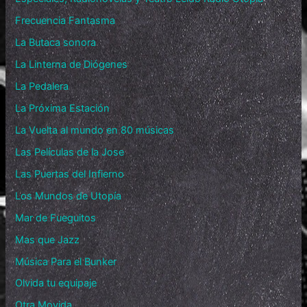
Frecuencia Fantasma
La Butaca sonora
La Linterna de Diógenes
La Pedalera
La Próxima Estación
La Vuelta al mundo en 80 músicas
Las Películas de la Jose
Las Puertas del Infierno
Los Mundos de Utopía
Mar de Fueguitos
Mas que Jazz
Música Para el Bunker
Olvida tu equipaje
Otra Movida