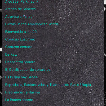
AlcoSSe (Párkinson)
Ateneo de Saberes
Atrévete a Pensar
Blowin´in the Ameripolitan Winds
Bienvenido a los 90
Coraçao Lusófono
Corazón cerrado
De Raíz
Descontrol Sonoro
El Confiscador de sonajeros
Es lo que hay Sanse
Especiales, Radionovelas y Teatro Leído Radio Utopía
Frecuencia Fantasma
La Butaca sonora