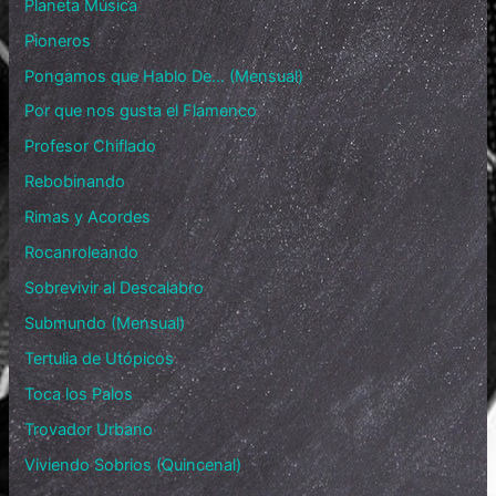
Planeta Música
Pioneros
Pongamos que Hablo De… (Mensual)
Por que nos gusta el Flamenco
Profesor Chiflado
Rebobinando
Rimas y Acordes
Rocanroleando
Sobrevivir al Descalabro
Submundo (Mensual)
Tertulia de Utópicos
Toca los Palos
Trovador Urbano
Viviendo Sobrios (Quincenal)