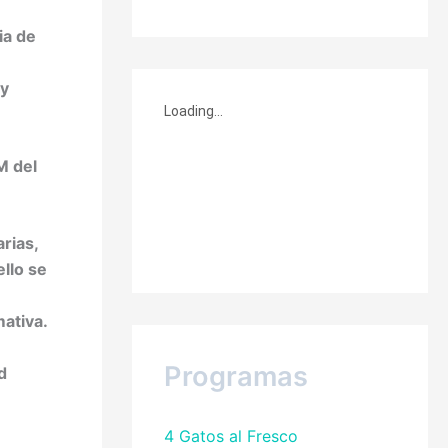
ia de
 y
M del
rias,
ello se
mativa.
Programas
d
4 Gatos al Fresco