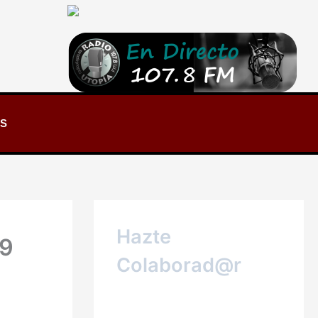
S
Hazte
19
Colaborad@r