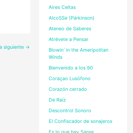
Aires Celtas
AlcoSSe (Párkinson)
Ateneo de Saberes
Atrévete a Pensar
a siguiente
→
Blowin´in the Ameripolitan
Winds
Bienvenido a los 90
Coraçao Lusófono
Corazón cerrado
De Raíz
Descontrol Sonoro
El Confiscador de sonajeros
Es lo que hay Sanse