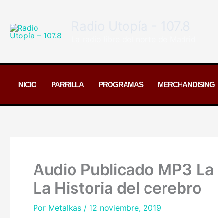
Ir
al
Radio Utopía - 107.8
contenido
La radio libre del norte de Madrid
INICIO
PARRILLA
PROGRAMAS
MERCHANDISING
Audio Publicado MP3 La 
La Historia del cerebro
Por
Metalkas
/
12 noviembre, 2019